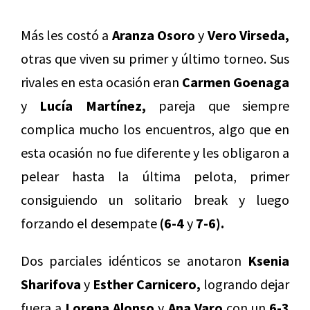
Más les costó a
Aranza Osoro
y
Vero Virseda,
otras que viven su primer y último torneo. Sus
rivales en esta ocasión eran
Carmen Goenaga
y
Lucía Martínez,
pareja que siempre
complica mucho los encuentros, algo que en
esta ocasión no fue diferente y les obligaron a
pelear hasta la última pelota, primer
consiguiendo un solitario break y luego
forzando el desempate
(6-4
y
7-6).
Dos parciales idénticos se anotaron
Ksenia
Sharifova
y
Esther Carnicero,
logrando dejar
fuera a
Lorena Alonso
y
Ana Varo
con un
6-3