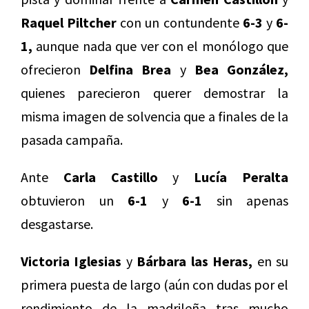
Raquel Piltcher
con un contundente
6-3
y
6-
1,
aunque nada que ver con el monólogo que
ofrecieron
Delfina Brea
y
Bea González,
quienes parecieron querer demostrar la
misma imagen de solvencia que a finales de la
pasada campaña.
Ante
Carla Castillo
y
Lucía Peralta
obtuvieron un
6-1
y
6-1
sin apenas
desgastarse.
Victoria Iglesias
y
Bárbara las Heras,
en su
primera puesta de largo (aún con dudas por el
rendimiento de la madrileña tras mucho