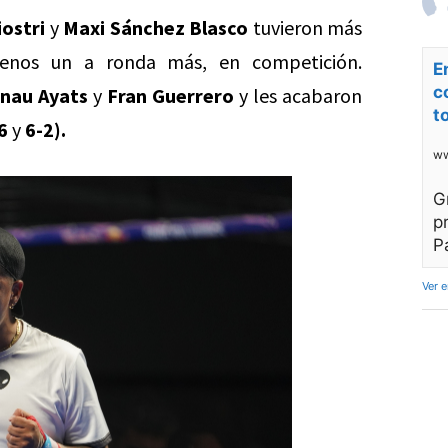
ostri
y
Maxi Sánchez Blasco
tuvieron más
menos un a ronda más, en competición.
E
c
rnau Ayats
y
Fran Guerrero
y les acabaron
t
6
y
6-2).
ww
G
p
P
Ver 