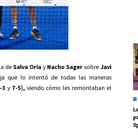
la de
Salva Oria
y
Nacho Sager
sobre
Javi
ja que lo intentó de todas las maneras
6-3
y
7-5),
viendo cómo les remontaban el
L
p
S