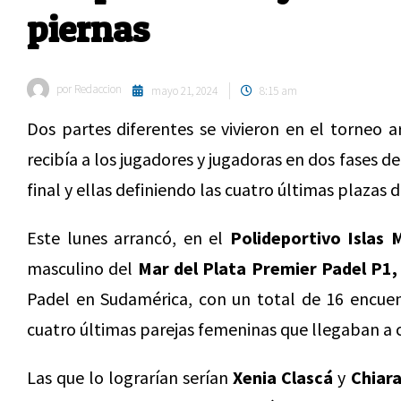
piernas
por
Redaccion
mayo 21, 2024
8:15 am
Dos partes diferentes se vivieron en el torneo 
recibía a los jugadores y jugadoras en dos fases d
final y ellas definiendo las cuatro últimas plazas d
Este lunes arrancó, en el
Polideportivo Islas 
masculino del
Mar del Plata Premier Padel P1,
Padel en Sudamérica, con un total de 16 encuen
cuatro últimas parejas femeninas que llegaban a c
Las que lo lograrían serían
Xenia Clascá
y
Chiar