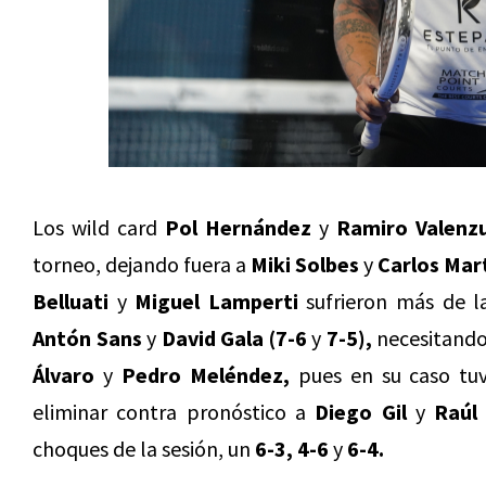
Los wild card
Pol Hernández
y
Ramiro Valenz
torneo, dejando fuera a
Miki Solbes
y
Carlos Mar
Belluati
y
Miguel Lamperti
sufrieron más de l
Antón Sans
y
David Gala (7-6
y
7-5),
necesitando
Álvaro
y
Pedro Meléndez,
pues en su caso tuv
eliminar contra pronóstico a
Diego Gil
y
Raúl 
choques de la sesión, un
6-3, 4-6
y
6-4.