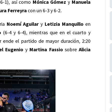
 6-1), así como
Mónica Gómez
y
Manuela
ura Ferreyra
con un 6-3 y 6-2.
ria
Noemí Aguilar
y
Letizia Manquillo
en
o
(6-4 y 6-4), mientras que en el cuarto y
r ende el partido de mayor duración, 2:20
el Eugenio
y
Martina Fassio
sobre
Alicia