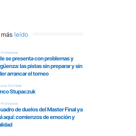
 más
leído