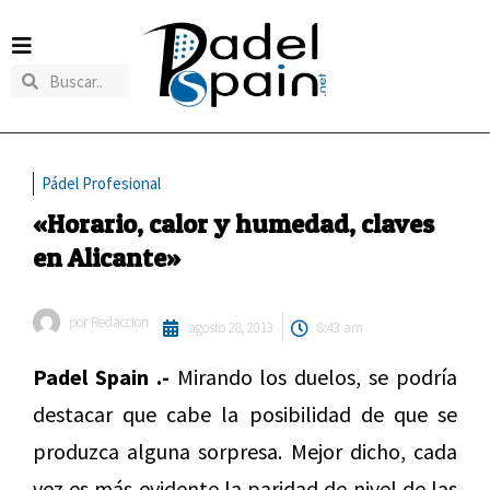
Pádel Profesional
«Horario, calor y humedad, claves
en Alicante»
por
Redaccion
agosto 28, 2013
8:43 am
Padel Spain .-
Mirando los duelos, se podría
destacar que cabe la posibilidad de que se
produzca alguna sorpresa. Mejor dicho, cada
vez es más evidente la paridad de nivel de las