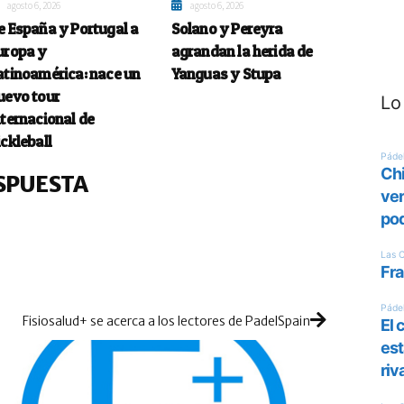
agosto 6, 2026
agosto 6, 2026
e España y Portugal a
Solano y Pereyra
uropa y
agrandan la herida de
atinoamérica: nace un
Yanguas y Stupa
uevo tour
Lo
nternacional de
ickleball
SPUESTA
Fisiosalud+ se acerca a los lectores de PadelSpain