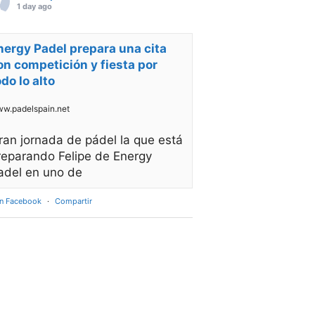
1 day ago
nergy Padel prepara una cita
on competición y fiesta por
odo lo alto
w.padelspain.net
ran jornada de pádel la que está
reparando Felipe de Energy
adel en uno de
en Facebook
·
Compartir