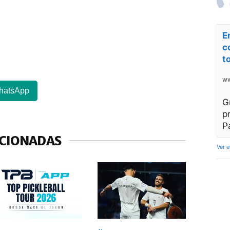
E
c
t
ww
hatsApp
G
p
P
ACIONADAS
Ver 