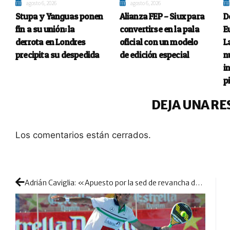
agosto 6, 2026
agosto 6, 2026
Stupa y Yanguas ponen
Alianza FEP – Siux para
D
fin a su unión: la
convertirse en la pala
E
derrota en Londres
oficial con un modelo
L
precipita su despedida
de edición especial
n
i
p
DEJA UNA RE
Los comentarios están cerrados.
Adrián Caviglia: «Apuesto por la sed de revancha de Lima-Mieres»