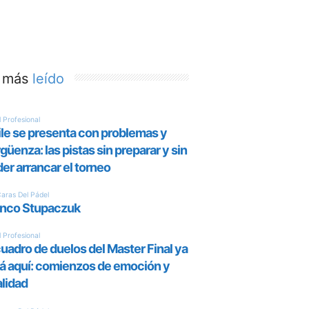
 más
leído