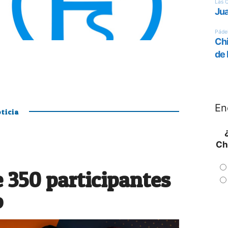
En
ticia
Ch
 350 participantes
o