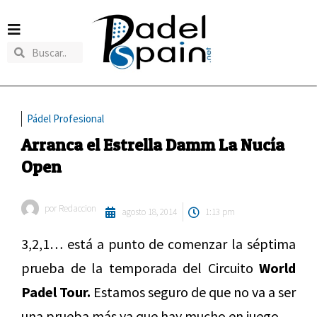
Pádel Profesional
Arranca el Estrella Damm La Nucía
Open
por
Redaccion
agosto 18, 2014
1:13 pm
3,2,1… está a punto de comenzar la séptima
prueba de la temporada del Circuito
World
Padel Tour.
Estamos seguro de que no va a ser
una prueba más ya que hay mucho en juego.