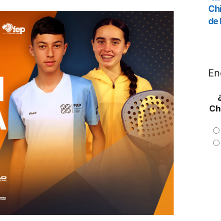
En
Ch