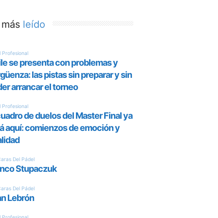
 más
leído