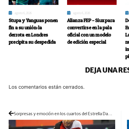
agosto 6, 2026
agosto 6, 2026
Stupa y Yanguas ponen
Alianza FEP – Siux para
D
fin a su unión: la
convertirse en la pala
E
derrota en Londres
oficial con un modelo
L
precipita su despedida
de edición especial
n
i
p
DEJA UNA RE
Los comentarios están cerrados.
Sorpresas y emoción en los cuartos del Estrella Damm La Nucía Open