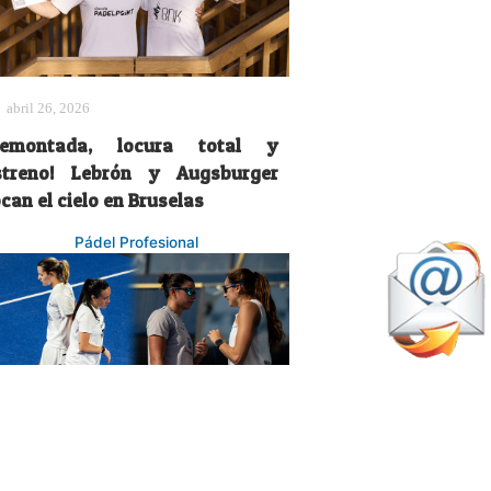
abril 26, 2026
Remontada, locura total y
streno! Lebrón y Augsburger
can el cielo en Bruselas
Pádel Profesional
febrero 13, 2026
ánchez y Ustero retan a las