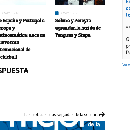
E
c
agosto 6, 2026
agosto 6, 2026
t
e España y Portugal a
Solano y Pereyra
ww
uropa y
agrandan la herida de
atinoamérica: nace un
Yanguas y Stupa
G
uevo tour
p
nternacional de
P
ickleball
Ver 
SPUESTA
Las noticias más seguidas de la semana