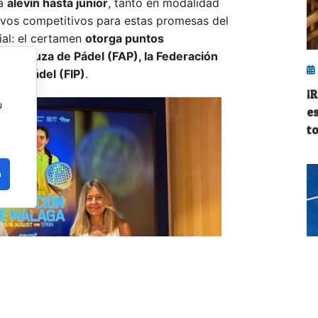
ía
alevín hasta júnior
, tanto en modalidad
ivos competitivos para estas promesas del
cial: el certamen
otorga puntos
 Andaluza de Pádel (FAP), la Federación
l de Pádel (FIP)
.
¡
u
e
to
o
S