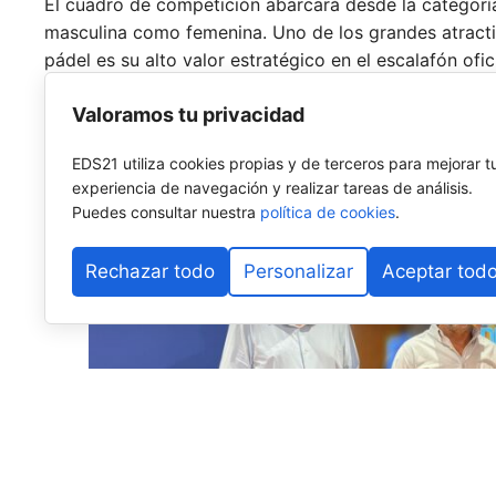
El cuadro de competición abarcará desde la categor
masculina como femenina. Uno de los grandes atract
pádel es su alto valor estratégico en el escalafón ofi
simultáneamente para los rankings de la Federación
Valoramos tu privacidad
Española de Pádel (FEP) y la Federación Internaciona
EDS21 utiliza cookies propias y de terceros para mejorar t
experiencia de navegación y realizar tareas de análisis.
Puedes consultar nuestra
política de cookies
.
Rechazar todo
Personalizar
Aceptar tod