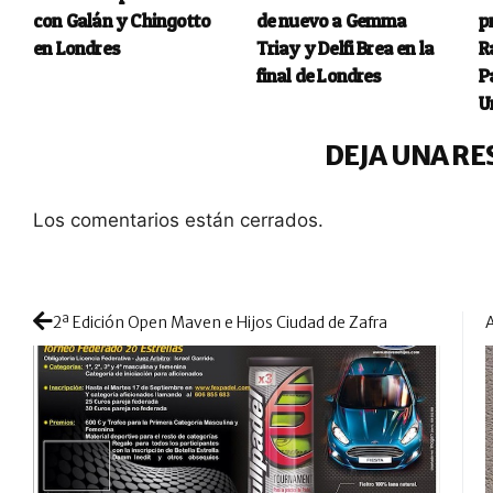
con Galán y Chingotto
de nuevo a Gemma
p
en Londres
Triay y Delfi Brea en la
R
final de Londres
P
U
DEJA UNA RE
Los comentarios están cerrados.
2ª Edición Open Maven e Hijos Ciudad de Zafra