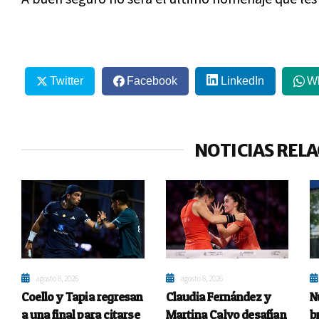
Twitter
Facebook
LinkedIn
W
NOTICIAS REL
agosto 8, 2026
agosto 8, 2026
Coello y Tapia regresan
Claudia Fernández y
N
a una final para citarse
Martina Calvo desafían
b