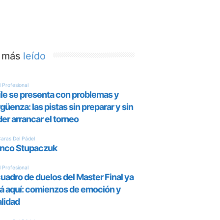
 más
leído