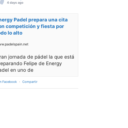
4 days ago
nergy Padel prepara una cita
on competición y fiesta por
odo lo alto
w.padelspain.net
ran jornada de pádel la que está
reparando Felipe de Energy
adel en uno de
en Facebook
·
Compartir