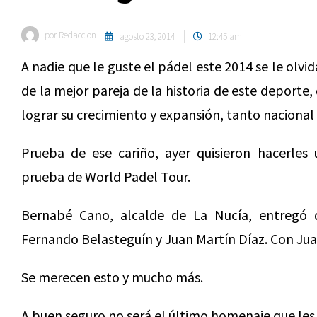
por
Redaccion
agosto 23, 2014
12:45 am
A nadie que le guste el pádel este 2014 se le olvi
de la mejor pareja de la historia de este deporte
lograr su crecimiento y expansión, tanto nacional
Prueba de ese cariño, ayer quisieron hacerles
prueba de World Padel Tour.
Bernabé Cano, alcalde de La Nucía, entregó
Fernando Belasteguín y Juan Martín Díaz. Con Juan
Se merecen esto y mucho más.
A buen seguro no será el último homenaje que les