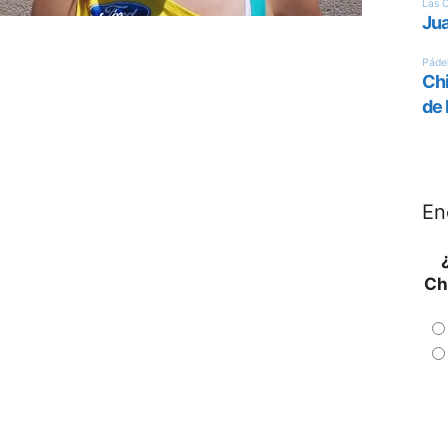
En
Ch