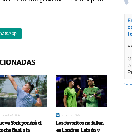
E
c
hatsApp
t
ww
G
ACIONADAS
p
P
Ver 
agosto 8, 2026
agosto 8, 2026
ueva York pondrá el
Los favoritos no fallan
roche final a la
en Londres: Lebrón y