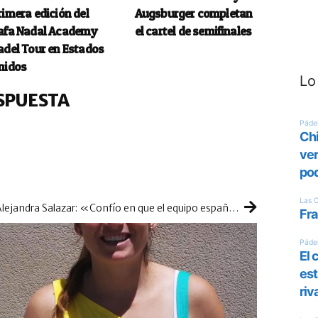
rimera edición del
Augsburger completan
afa Nadal Academy
el cartel de semifinales
adel Tour en Estados
nidos
Lo
SPUESTA
Alejandra Salazar: «Confío en que el equipo español consiga el primer puesto»