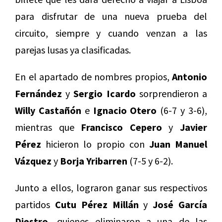
para disfrutar de una nueva prueba del
circuito, siempre y cuando venzan a las
parejas lusas ya clasificadas.
En el apartado de nombres propios,
Antonio
Fernández
y
Sergio Icardo
sorprendieron a
Willy Castañón
e
Ignacio Otero
(6-7 y 3-6),
mientras que
Francisco Cepero
y
Javier
Pérez
hicieron lo propio con
Juan Manuel
Vázquez
y
Borja Yribarren
(7-5 y 6-2).
Junto a ellos, lograron ganar sus respectivos
partidos
Cutu Pérez Millán
y
José García
Diestro,
quienes eliminaron a una de las