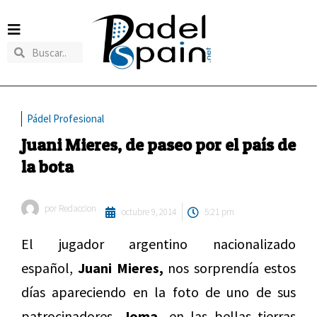
Pádel Profesional
Juani Mieres, de paseo por el país de
la bota
por
Redaccion
octubre 9, 2014
5:21 pm
El jugador argentino nacionalizado
español,
Juani Mieres,
nos sorprendía estos
días apareciendo en la foto de uno de sus
patrocinadores,
Joma,
en las bellas tierras