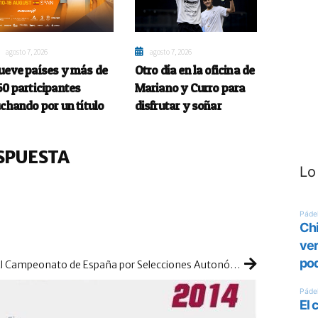
agosto 7, 2026
agosto 7, 2026
ueve países y más de
Otro día en la oficina de
50 participantes
Mariano y Curro para
uchando por un título
disfrutar y soñar
SPUESTA
Lo
El Campeonato de España por Selecciones Autonómicas Absolutas está que arde