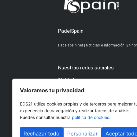
PadelSpain
Padelspain.net | Noticias e información. 24 hor
Nuestras redes sociales
Valoramos tu privacidad
Otros medios del Grupo Ediciones 
EDS21 utiliza cookies propias y de terceros para mejorar t
AltoDirectivo
GolfConfidencia
experiencia de navegación y realizar tareas de análisis.
RRHHDigital
El Diario del Be
Puedes consultar nuestra
política de cookies
.
The Imagine House
Rechazar todo
Personalizar
Aceptar tod