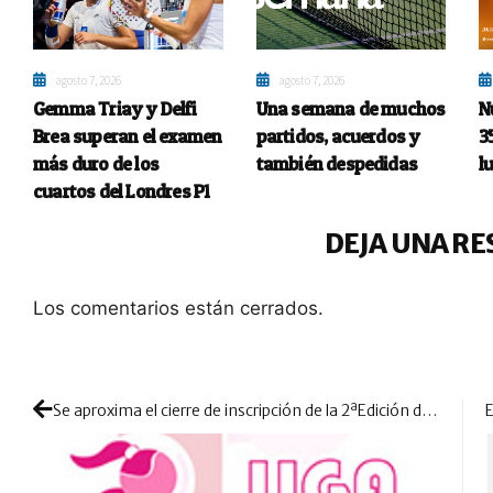
agosto 7, 2026
agosto 7, 2026
Gemma Triay y Delfi
Una semana de muchos
N
Brea superan el examen
partidos, acuerdos y
3
más duro de los
también despedidas
l
cuartos del Londres P1
DEJA UNA RE
Los comentarios están cerrados.
Se aproxima el cierre de inscripción de la 2ªEdición de la Liga Femenina FPCV