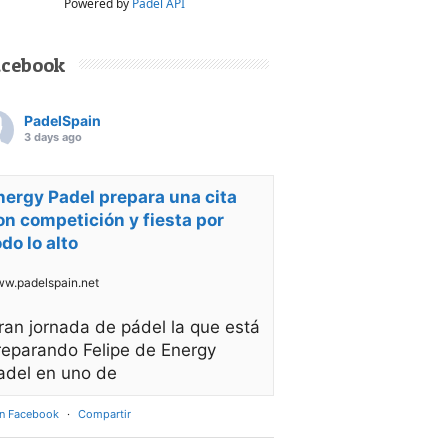
Powered by
Padel API
acebook
PadelSpain
3 days ago
nergy Padel prepara una cita
on competición y fiesta por
odo lo alto
w.padelspain.net
ran jornada de pádel la que está
reparando Felipe de Energy
adel en uno de
en Facebook
·
Compartir