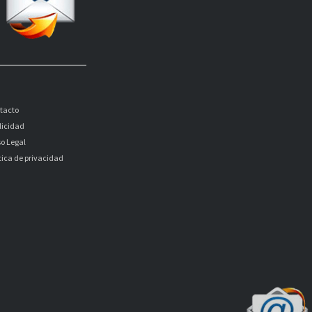
tacto
licidad
so Legal
itica de privacidad