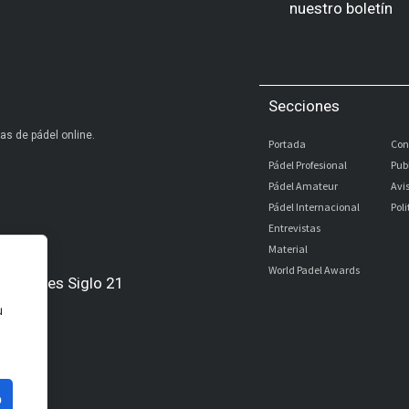
nuestro boletín
Secciones
as de pádel online.
Portada
Con
Pádel Profesional
Pub
Pádel Amateur
Avi
Pádel Internacional
Pol
Entrevistas
Material
World Padel Awards
Digitales Siglo 21
u
l
bé
o