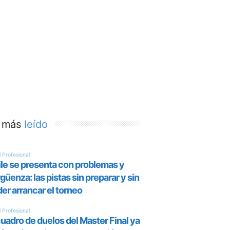
 más
leído