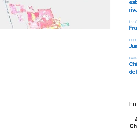
En
Ch