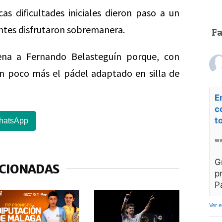
s dificultades iniciales dieron paso a un
entes disfrutaron sobremanera.
F
na a Fernando Belasteguín porque, con
n poco más el pádel adaptado en silla de
E
c
t
hatsApp
ww
G
ACIONADAS
p
P
Ver 