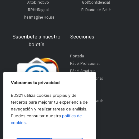
AltoDirectivo
GolfConfidencial
RRHHDigital
El Diario del Bebé
The Imagine House
Suscríbete a nuestro
Secciones
boletín
Portada
Pádel Profesional
Pádel Amateur
Pádel Internacional
Valoramos tu privacidad
Entrevistas
Material
EDS21 utiliza cookies propias y de
World Padel Awards
terceros para mejorar tu experiencia de
Contacto
navegación y realizar tareas de análisis.
Publicidad
Puedes consultar nuestra
política de
Aviso Legal
cookies
.