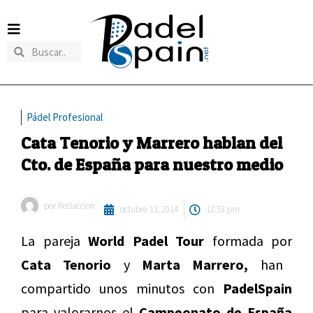
Pádel Profesional
Cata Tenorio y Marrero hablan del
Cto. de España para nuestro medio
por
Redaccion
octubre 13, 2014
12:53 pm
La pareja
World Padel Tour
formada por
Cata Tenorio
y
Marta Marrero,
han
compartido unos minutos con
PadelSpain
para valorarnos el
Campeonato de España