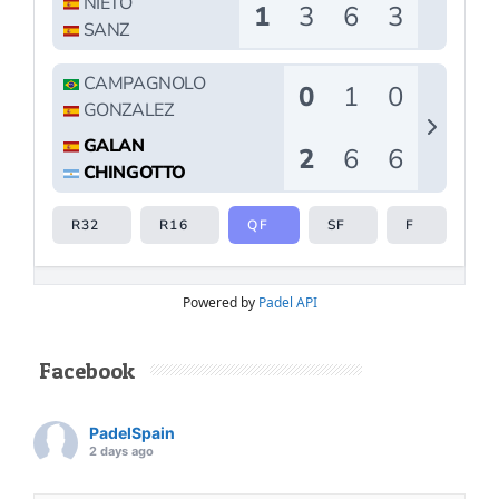
El
Rafa Nadal Academy Padel Tour by
Playtomic
cerrará su primera edición en
Estados Unidos con una última parada en
Nueva York
, donde del
14 al 16 de agosto
se
disputará el torneo final en las instalaciones de
Reserve Hudson Yards
. La cita reunirá a
72
jugadores
, repartidos en 36 parejas y tres
categorías, para decidir a los últimos
campeones del circuito en territorio
estadounidense.
La competición se desarrollará durante tres
jornadas. Tras una fase de grupos entre el