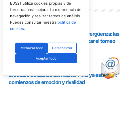
EDS21 utiliza cookies propias y de
terceros para mejorar tu experiencia de
navegación y realizar tareas de análisis.
Puedes consultar nuestra
política de
cookies
.
Uno de los jugadores del torneo en USA (RNA)
La prueba de
Nueva York
pondrá fin a un
Rechazar todo
Personalizar
circuito que también ha pasado por
Miami
y
Aceptar todo
Texas
, consolidando el estreno del proyecto en
uno de los mercados con mayor crecimiento
para el pádel. La expansión a Estados Unidos
supone un nuevo paso en la internacionalización
del tour, que ya cuenta con presencia en países
como
España, Italia, Alemania, Polonia y Reino
Unido.
Desde la
Rafa Nadal Academy
valoran de forma
positiva la acogida de esta primera edición al