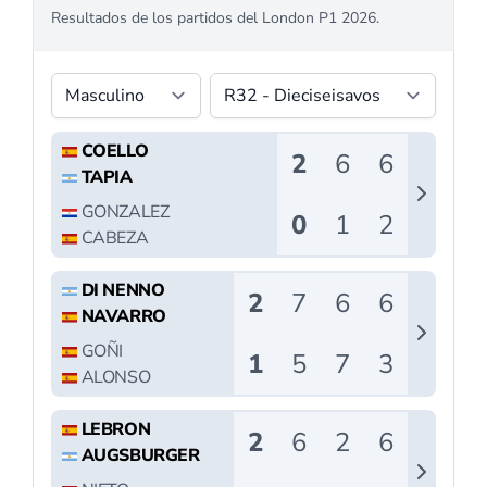
Nueva York pondrá
el broche final a la
primera edición del
Rafa Nadal
Academy Padel
Tour en Estados
Unidos