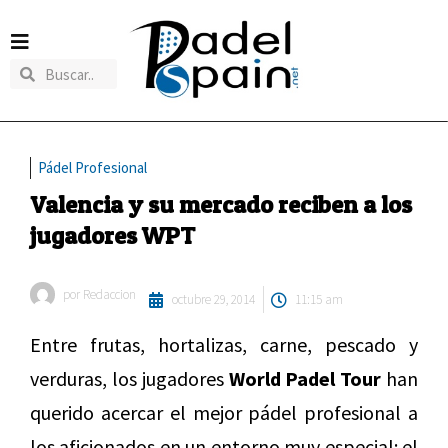
Pádel Profesional
Valencia y su mercado reciben a los
jugadores WPT
por
Redaccion
octubre 29, 2014
11:15 am
Entre frutas, hortalizas, carne, pescado y
verduras, los jugadores
World Padel Tour
han
querido acercar el mejor pádel profesional a
los aficionados en un entorno muy especial: el