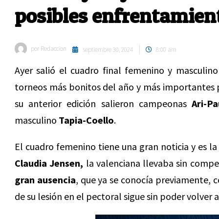
posibles enfrentamien
por
Redaccion
septiembre 30, 2024
8:00 am
Ayer salió el cuadro final femenino y masculin
torneos más bonitos del año y más importantes p
su anterior edición salieron campeonas
Ari-Pa
masculino
Tapia-Coello
.
El cuadro femenino tiene una gran noticia y es l
Claudia Jensen,
la valenciana llevaba sin compe
gran
ausencia
, que ya se conocía previamente, c
de su lesión en el pectoral sigue sin poder volver 