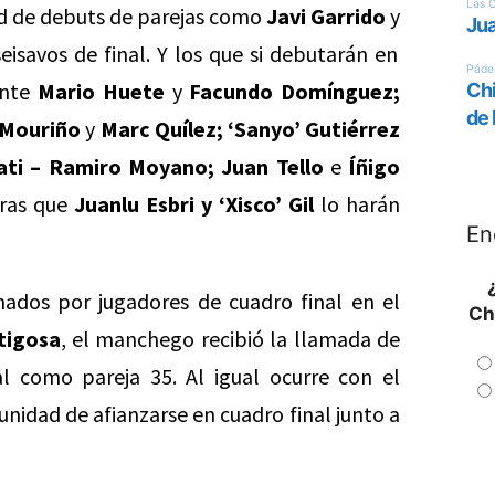
ud de debuts de parejas como
Javi
Garrido
y
seisavos de final. Y los que si debutarán en
nte
Mario Huete
y
Facundo Domínguez;
Mouriño
y
Marc Quílez;
‘
Sanyo’ Gutiérrez
uati – Ramiro Moyano;
Juan
Tello
e
Íñigo
tras que
Juanlu Esbri y ‘Xisco’ Gil
lo harán
En
mados por jugadores de cuadro final en el
Ch
tigosa
, el manchego recibió la llamada de
l como pareja 35. Al igual ocurre con el
unidad de afianzarse en cuadro final junto a