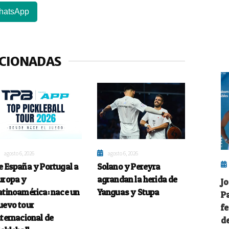
hatsApp
ACIONADAS
agosto 6, 2026
agosto 6, 2026
e España y Portugal a
Solano y Pereyra
uropa y
agrandan la herida de
J
atinoamérica: nace un
Yanguas y Stupa
P
uevo tour
fe
nternacional de
d