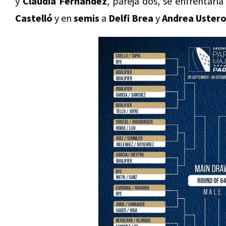
y
Claudia Fernández
, pareja dos, se enfrentarí
Castelló
y en
semis
a
Delfi Brea
y
Andrea Ustero