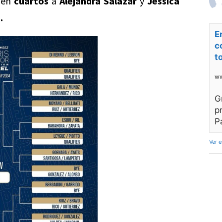
a en
cuartos
a
Alejandra Salazar
y
Jessica
.
E
c
t
ww
G
p
P
Ver 