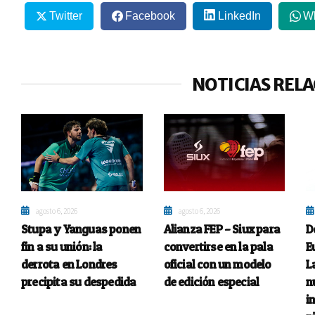
Twitter
Facebook
LinkedIn
W
NOTICIAS REL
agosto 6, 2026
agosto 6, 2026
Stupa y Yanguas ponen
Alianza FEP – Siux para
D
fin a su unión: la
convertirse en la pala
E
derrota en Londres
oficial con un modelo
L
precipita su despedida
de edición especial
n
i