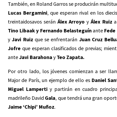
También, en Roland Garros se producirán multit
Lucas Bergamini
, que esperan rival en los dieci
treintaidosavos serán
Álex
Arroyo
y
Álex Ruiz
a
Tino
Libaak y Fernando Belasteguín
ante
Fede
y
Javi Ruiz
que se enfrentarán
Juan Cruz Bell
Jofre
que esperan clasificados de previas; mien
ante
Javi Barahona
y
Teo Zapata.
Por otro lado, los jóvenes comienzan a ser lla
Major de París, un ejemplo de ello es
Daniel
San
Miguel
Lamperti
y partirán en cuadro principa
madrileño David
Gala
, que tendrá una gran oport
Jaime
‘
Chipi’
Muñoz
.