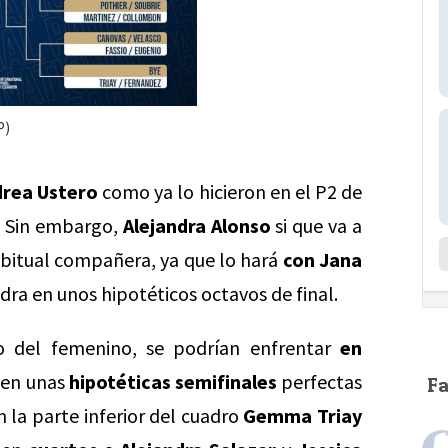
P)
drea Ustero
como ya lo hicieron en el P2 de
. Sin embargo,
Alejandra Alonso
si que va a
abitual compañera, ya que lo hará
con Jana
ndra en unos hipotéticos octavos de final.
no del femenino, se podrían enfrentar
en
 en unas
hipotéticas semifinales
perfectas
F
n la parte inferior del cuadro
Gemma Triay