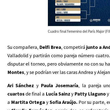
Cuadro final femenino del París Major (FI
Su compañera,
Delfi Brea
, competirá
junto a An
Valladolid y partirán como pareja número cuatro
disputar el torneo, pero obviamente no con su h
Montes
, y se podrían ver las caras Andrea y Aleja
Ari Sánchez
y
Paula Josemaría
, la pareja u
cuartos
de final a
Lucía Sainz
y
Patty Llaguno
y
a
Martita Ortega
y
Sofia Araújo.
Por su parte, e