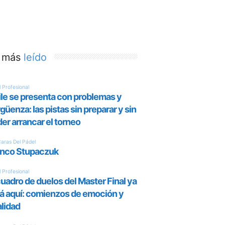
 más
leído