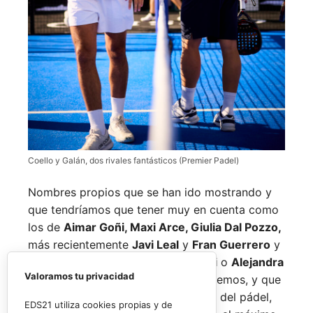
Coello y Galán, dos rivales fantásticos (Premier Padel)
Nombres propios que se han ido mostrando y
que tendríamos que tener muy en cuenta como
los de
Aimar Goñi, Maxi Arce, Giulia Dal Pozzo,
más recientemente
Javi Leal
y
Fran Guerrero
y
otros como los de
Miguel Lamperti
o
Alejandra
Valoramos tu privacidad
Salazar,
a los que siempre recordaremos, y que
están en su etapa más «disfrutona» del pádel,
EDS21 utiliza cookies propias y de