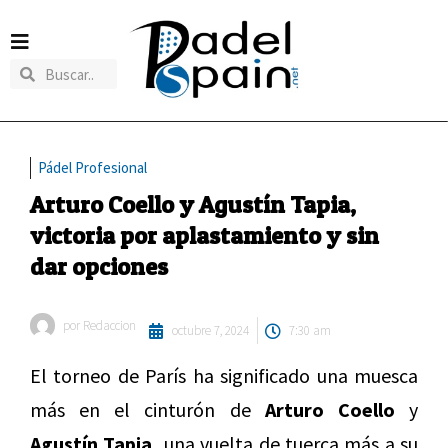
Pádel Profesional
Arturo Coello y Agustín Tapia,
victoria por aplastamiento y sin
dar opciones
por
Redaccion
octubre 7, 2024
7:30 am
El torneo de París ha significado una muesca
más en el cinturón de
Arturo Coello
y
Agustín Tapia,
una vuelta de tuerca más a su