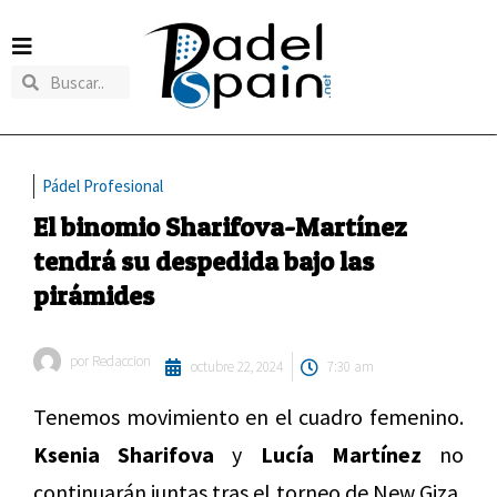
Pádel Profesional
El binomio Sharifova-Martínez
tendrá su despedida bajo las
pirámides
por
Redaccion
octubre 22, 2024
7:30 am
Tenemos movimiento en el cuadro femenino.
Ksenia Sharifova
y
Lucía Martínez
no
continuarán juntas tras el torneo de New Giza,