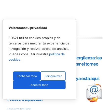
Valoramos tu privacidad
Lo más
leído
EDS21 utiliza cookies propias y de
terceros para mejorar tu experiencia de
navegación y realizar tareas de análisis.
Puedes consultar nuestra
política de
cookies
.
Rechazar todo
Personalizar
Aceptar todo