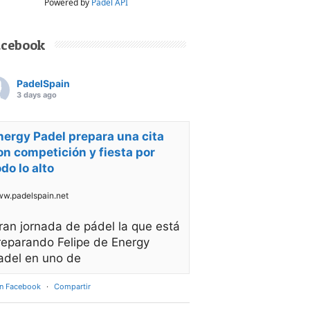
Powered by
Padel API
acebook
PadelSpain
3 days ago
nergy Padel prepara una cita
on competición y fiesta por
odo lo alto
w.padelspain.net
ran jornada de pádel la que está
reparando Felipe de Energy
adel en uno de
en Facebook
·
Compartir