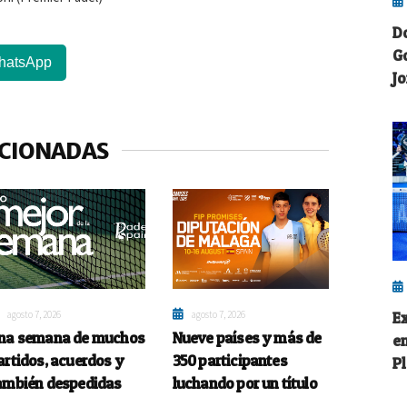
D
G
hatsApp
J
ACIONADAS
agosto 7, 2026
agosto 7, 2026
E
na semana de muchos
Nueve países y más de
e
artidos, acuerdos y
350 participantes
P
ambién despedidas
luchando por un título