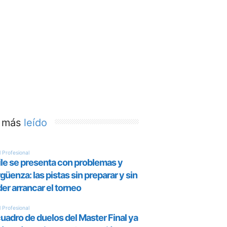
 más
leído