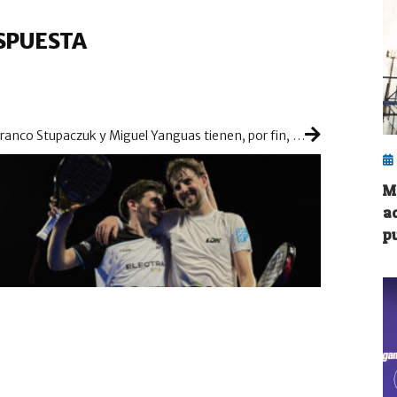
SPUESTA
Franco Stupaczuk y Miguel Yanguas tienen, por fin, su título soñado
M
a
pu