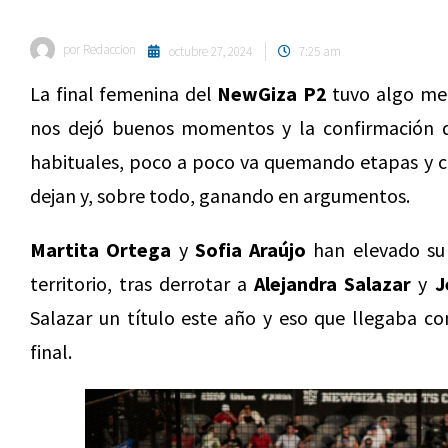
por
Redaccion
octubre 27, 2024
7:25 am
La final femenina del
NewGiza P2
tuvo algo men
nos dejó buenos momentos y la confirmación de
habituales, poco a poco va quemando etapas y c
dejan y, sobre todo, ganando en argumentos.
Martita Ortega
y
Sofia Araújo
han elevado su 
territorio, tras derrotar a
Alejandra Salazar
y
J
Salazar un título este año y eso que llegaba c
final.