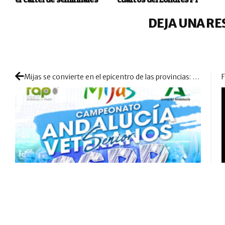
DEJA UNA RE
Mijas se convierte en el epicentro de las provincias: pádel senior a nivel andaluz para decidir un nuevo campeonato