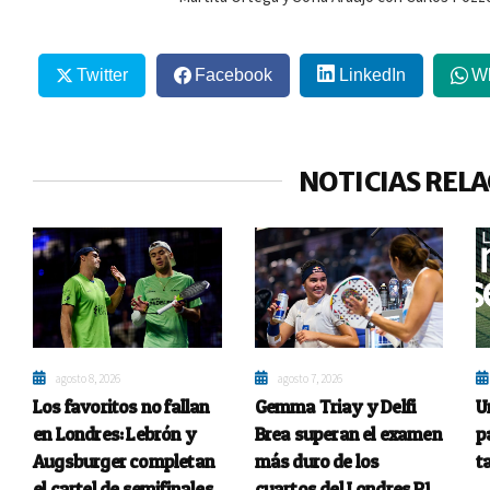
Twitter
Facebook
LinkedIn
W
NOTICIAS REL
agosto 8, 2026
agosto 7, 2026
Los favoritos no fallan
Gemma Triay y Delfi
U
en Londres: Lebrón y
Brea superan el examen
p
Augsburger completan
más duro de los
t
el cartel de semifinales
cuartos del Londres P1