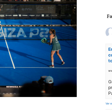
F
E
c
t
ww
G
p
P
Ver 