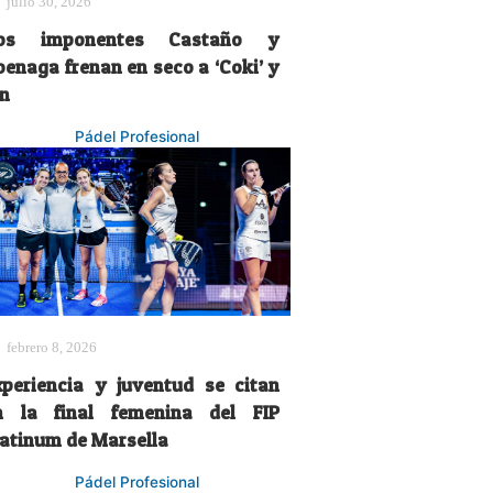
julio 30, 2026
os imponentes Castaño y
oenaga frenan en seco a ‘Coki’ y
on
Pádel Profesional
febrero 8, 2026
xperiencia y juventud se citan
n la final femenina del FIP
latinum de Marsella
Pádel Profesional