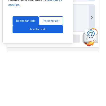
cookies
.
Rechazar todo
Personalizar
Aceptar todo
Powered by
Padel API
Facebook
PadelSpain
2 days ago
Energy Padel prepara una cita con