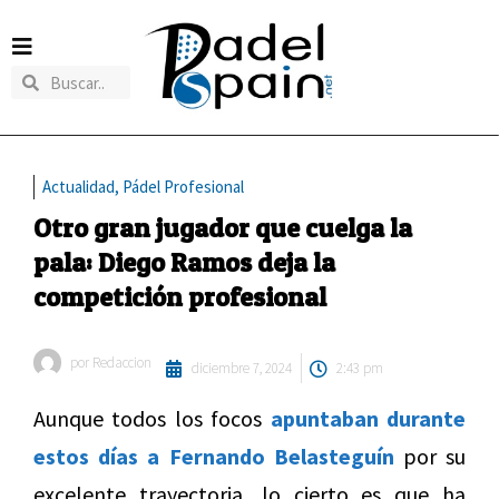
Actualidad
,
Pádel Profesional
Otro gran jugador que cuelga la
pala: Diego Ramos deja la
competición profesional
por
Redaccion
diciembre 7, 2024
2:43 pm
Aunque todos los focos
apuntaban durante
estos días a Fernando Belasteguín
por su
excelente trayectoria, lo cierto es que ha