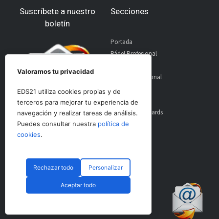
Suscríbete a nuestro
Secciones
boletín
Portada
Pádel Profesional
Pádel Amateur
Valoramos tu privacidad
Pádel Internacional
Entrevistas
EDS21 utiliza cookies propias y de
Material
terceros para mejorar tu experiencia de
World Padel Awards
navegación y realizar tareas de análisis.
Contacto
Puedes consultar nuestra
política de
Publicidad
cookies
.
Aviso Legal
Rechazar todo
Personalizar
Aceptar todo
© CopyRight 2024 PadelSpain