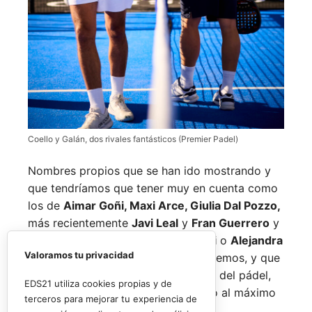
Coello y Galán, dos rivales fantásticos (Premier Padel)
Nombres propios que se han ido mostrando y
que tendríamos que tener muy en cuenta como
los de
Aimar Goñi, Maxi Arce, Giulia Dal Pozzo,
más recientemente
Javi Leal
y
Fran Guerrero
y
otros como los de
Miguel Lamperti
o
Alejandra
Valoramos tu privacidad
Salazar,
a los que siempre recordaremos, y que
están en su etapa más «disfrutona» del pádel,
EDS21 utiliza cookies propias y de
pensando más en vivir cada partido al máximo
terceros para mejorar tu experiencia de
que en los puntos o los títulos.