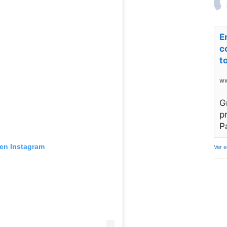
E
c
t
ww
G
p
P
 en Instagram
Ver 