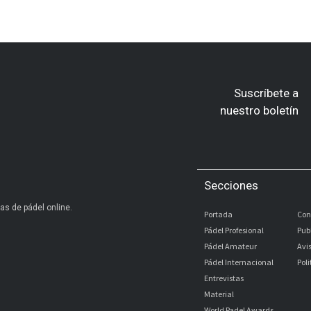
Suscríbete a
nuestro boletín
Secciones
as de pádel online.
Portada
Con
Pádel Profesional
Pub
Pádel Amateur
Avi
Pádel Internacional
Pol
Entrevistas
Material
World Padel Awards