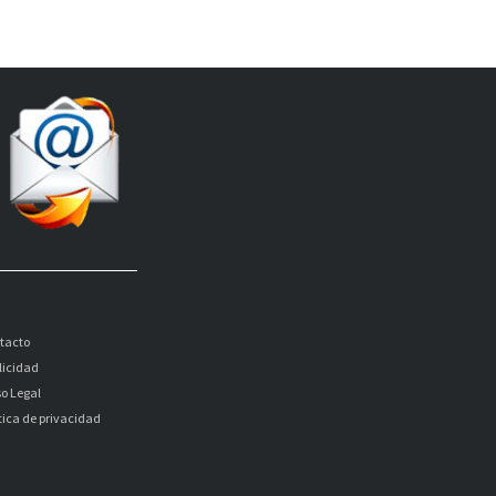
tacto
licidad
so Legal
itica de privacidad