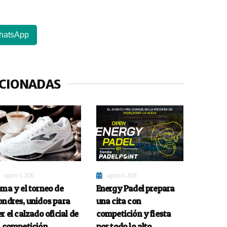
hatsApp
ACIONADAS
agosto 5, 2026
agosto 5, 2026
oma y el torneo de
Energy Padel prepara
ondres, unidos para
una cita con
er el calzado oficial de
competición y fiesta
a competición
por todo lo alto