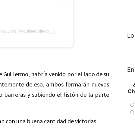
 ᴄᴏʟʟᴀᴅᴏ (@guilleecollado__)
Lo
En
e Guillermo, habría venido por el lado de su
entemente de eso, ambos formarán nuevos
Ch
 barreras y subiendo el listón de la parte
n con una buena cantidad de victorias!