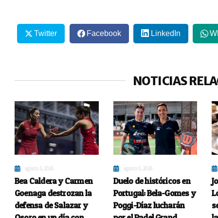
Twitter
Facebook
LinkedIn
W
NOTICIAS REL
agosto 5, 2026
agosto 5, 2026
Bea Caldera y Carmen
Duelo de históricos en
J
Goenaga destrozan la
Portugal: Bela-Gomes y
L
defensa de Salazar y
Poggi-Díaz lucharán
s
Osoro en un día con
por el Padel Grand
l