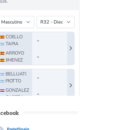
acebook
PadelSpain