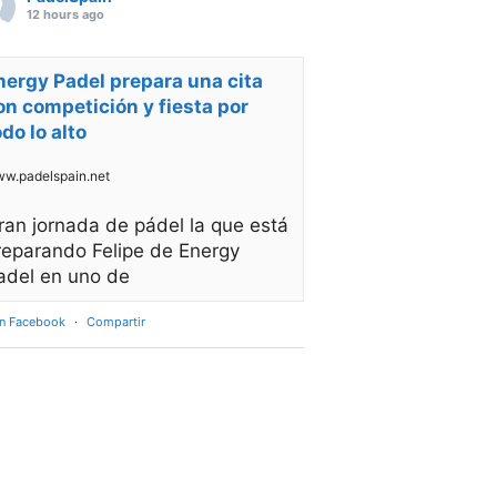
12 hours ago
nergy Padel prepara una cita
on competición y fiesta por
odo lo alto
w.padelspain.net
ran jornada de pádel la que está
reparando Felipe de Energy
adel en uno de
en Facebook
·
Compartir