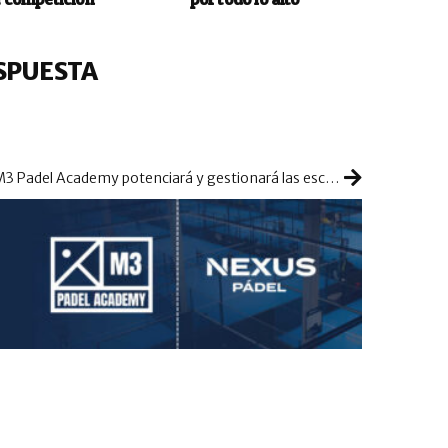
SPUESTA
M3 Padel Academy potenciará y gestionará las escuelas de Nexus Pádel en Madrid