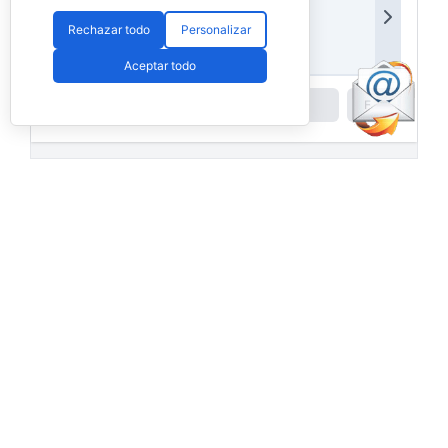
Rechazar todo
Personalizar
Aceptar todo
Powered by
Padel API
Facebook
PadelSpain
1 day ago
Energy Padel prepara una cita con
competición y fiesta por todo lo alto
www.padelspain.net