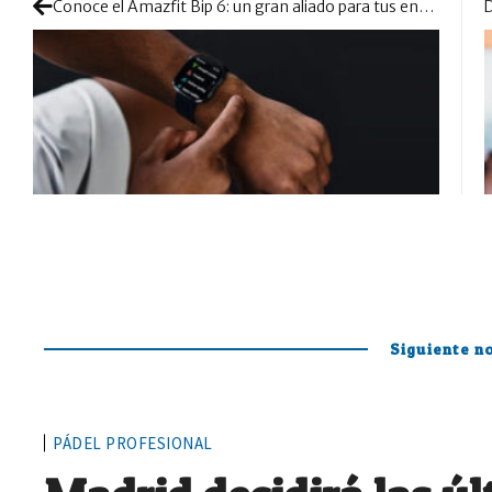
Conoce el Amazfit Bip 6: un gran aliado para tus entrenamientos más exigentes
Siguiente no
PÁDEL PROFESIONAL