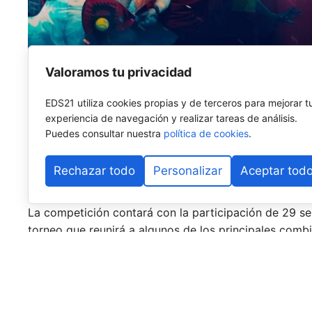
Valoramos tu privacidad
EDS21 utiliza cookies propias y de terceros para mejorar t
Madrid será el escenario de los
FIP World Cup Qualif
experiencia de navegación y realizar tareas de análisis.
el Mundial de Pádel de Doha 2026. Del
22 al 26 de s
Puedes consultar nuestra
política de cookies
.
selecciones nacionales
de
29 países
, que competirá
mundialista.
Rechazar todo
Personalizar
Aceptar tod
En juego estarán
cuatro billetes
para el Mundial:
dos 
La competición contará con la participación de 29 se
torneo que reunirá a algunos de los principales comb
un puesto en Doha.