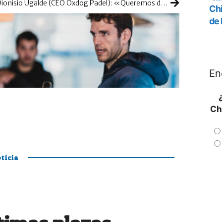
Dionisio Ugalde (CEO Oxdog Padel): «Queremos desarrollarnos optando por la diferencia, hacer que nuestras palas destaquen por su diseño y tecnología»
En
Ch
ticia