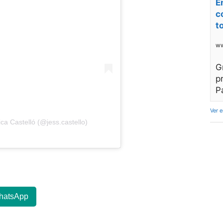
E
c
t
ww
G
p
P
Ver 
ca Castelló (@jess.castello)
hatsApp