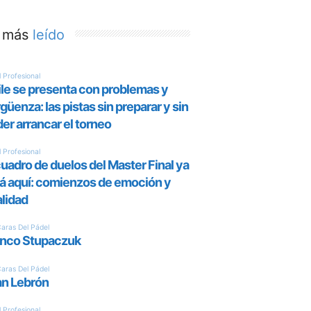
 más
leído