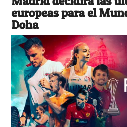
Madrid decidirá las ú
europeas para el Mund
Doha