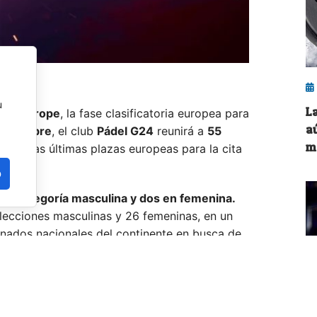
u
L
iers Europe
, la fase clasificatoria europea para
a
eptiembre
, el club
Pádel G24
reunirá a
55
m
n por las últimas plazas europeas para la cita
o
en categoría masculina y dos en femenina.
lecciones masculinas y 26 femeninas, en un
inados nacionales del continente en busca de