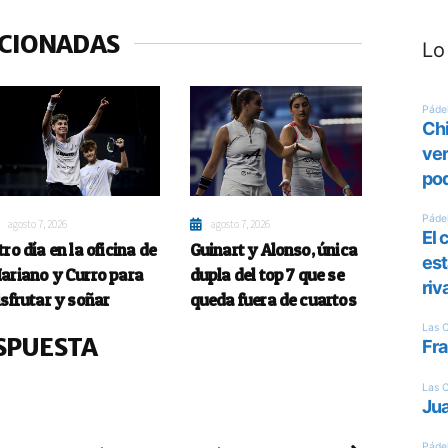
ACIONADAS
Lo
agosto 7, 2026
agosto 7, 2026
tro día en la oficina de
Guinart y Alonso, única
ariano y Curro para
dupla del top 7 que se
isfrutar y soñar
queda fuera de cuartos
SPUESTA