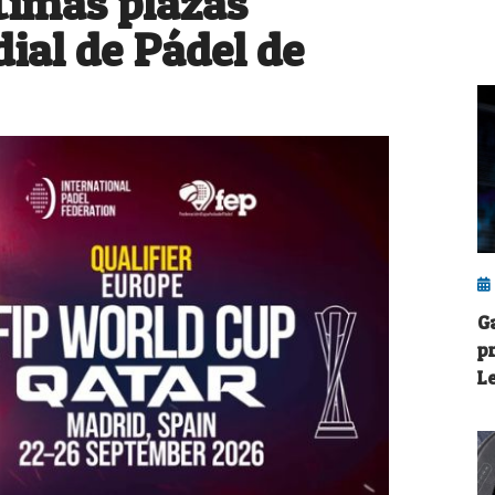
ltimas plazas
ial de Pádel de
G
p
L