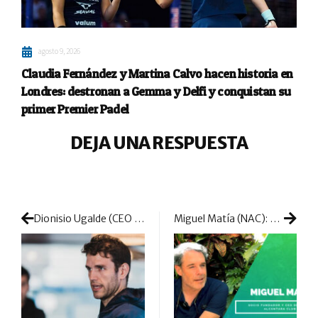
agosto 9, 2026
Claudia Fernández y Martina Calvo hacen historia en
Londres: destronan a Gemma y Delfi y conquistan su
primer Premier Padel
DEJA UNA RESPUESTA
Dionisio Ugalde (CEO Oxdog Padel): «Queremos desarrollarnos optando por la diferencia, hacer que nuestras palas destaquen por su diseño y tecnología»
Miguel Matía (NAC): «El reconocimiento al club te anima e impulsa a seguir con este concepto y a apostar por su crecimiento»