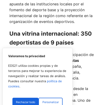
apuesta de las instituciones locales por el
fomento del deporte base y la proyección
internacional de la región como referente en la
organización de eventos deportivos.
Una vitrina internacional: 350
deportistas de 9 países
La competición contará con la participación de
Valoramos tu privacidad
alrededor de 350 jóvenes deportistas
EDS21 utiliza cookies propias y de
procedentes de nueve naciones:
España,
terceros para mejorar tu experiencia de
Dinamarca,
Gran Bretaña,
México,
Italia,
navegación y realizar tareas de análisis.
Portugal,
Argentina,
Rumanía y
Francia.
Puedes consultar nuestra
política de
cookies
.
El cuadro de competición abarcará desde la
categoría
alevín hasta júnior
, tanto en
modalidad masculina como femenina. Uno de
Rechazar todo
Personalizar