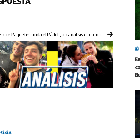
SPUESTA
‘Entre Paquetes anda el Pádel’, un análisis diferente de los torneos en el que colaboramos con Felipe de ‘Energy Padel’
E
c
B
ticia