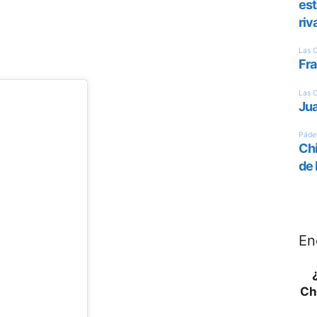
En
Ch