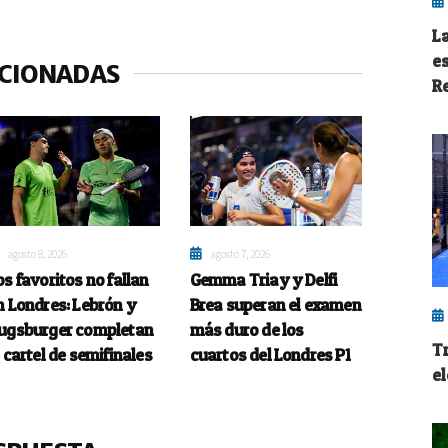
L
e
ACIONADAS
R
agosto 8, 2026
agosto 7, 2026
os favoritos no fallan
Gemma Triay y Delfi
n Londres: Lebrón y
Brea superan el examen
ugsburger completan
más duro de los
T
l cartel de semifinales
cuartos del Londres P1
el