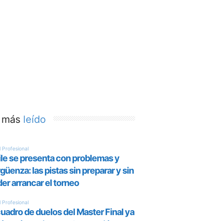
 más
leído