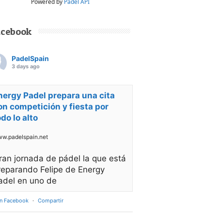
Powered by
Padel API
acebook
PadelSpain
3 days ago
nergy Padel prepara una cita
on competición y fiesta por
odo lo alto
w.padelspain.net
ran jornada de pádel la que está
reparando Felipe de Energy
adel en uno de
en Facebook
·
Compartir