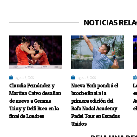
NOTICIAS REL
agosto 8, 2026
agosto 8, 2026
Claudia Fernández y
Nueva York pondrá el
L
Martina Calvo desafían
broche final a la
e
de nuevo a Gemma
primera edición del
A
Triay y Delfi Brea en la
Rafa Nadal Academy
e
final de Londres
Padel Tour en Estados
Unidos