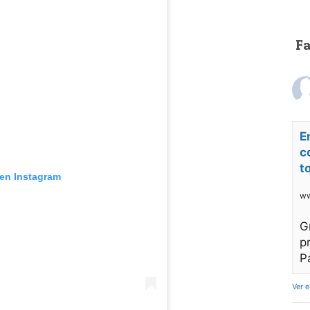
F
E
c
t
 en Instagram
ww
G
p
P
Ver 