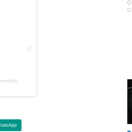
artits14)
hatsApp