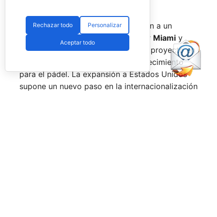
Uno de los jugadores del torneo en USA (RNA)
La prueba de
Nueva York
pondrá fin a un
Rechazar todo
Personalizar
circuito que también ha pasado por
Miami
y
Aceptar todo
Texas
, consolidando el estreno del proyecto en
uno de los mercados con mayor crecimiento
para el pádel. La expansión a Estados Unidos
supone un nuevo paso en la internacionalización
del tour, que ya cuenta con presencia en países
como
España, Italia, Alemania, Polonia y Reino
Unido.
Desde la
Rafa Nadal Academy
valoran de forma
positiva la acogida de esta primera edición al
otro lado del Atlántico. El circuito ha reunido a
cientos de jugadores amateurs durante sus
diferentes pruebas y refuerza la apuesta de la
Academia por seguir impulsando el pádel a nivel
internacional a través de un formato que