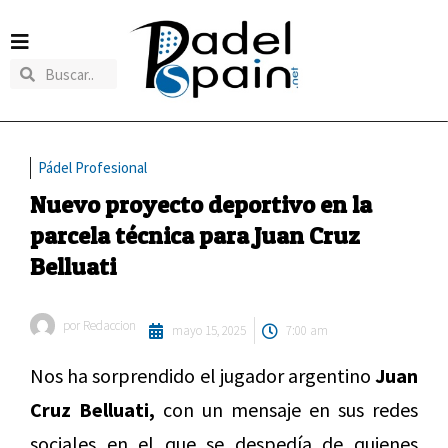
Pádel Profesional
Nuevo proyecto deportivo en la
parcela técnica para Juan Cruz
Belluati
por
Redaccion
mayo 15, 2025
7:00 am
Nos ha sorprendido el jugador argentino
Juan
Cruz Belluati,
con un mensaje en sus redes
sociales en el que se despedía de quienes