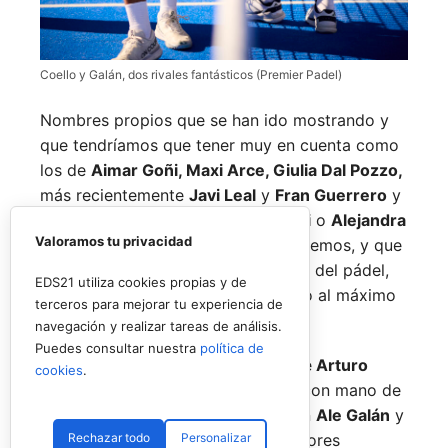
Coello y Galán, dos rivales fantásticos (Premier Padel)
Nombres propios que se han ido mostrando y
que tendríamos que tener muy en cuenta como
los de
Aimar Goñi, Maxi Arce, Giulia Dal Pozzo,
más recientemente
Javi Leal
y
Fran Guerrero
y
otros como los de
Miguel Lamperti
o
Alejandra
Valoramos tu privacidad
Salazar,
a los que siempre recordaremos, y que
están en su etapa más «disfrutona» del pádel,
EDS21 utiliza cookies propias y de
pensando más en vivir cada partido al máximo
terceros para mejorar tu experiencia de
que en los puntos o los títulos.
navegación y realizar tareas de análisis.
Puedes consultar nuestra
política de
No por ello hemos de olvidarnos de
Arturo
cookies
.
Coello
y
Agustín Tapia,
que rigen con mano de
hierro el circuito pero que tienen en
Ale Galán
y
Rechazar todo
Personalizar
en
Fede Chingotto
a dos competidores