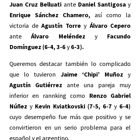
Juan Cruz Belluati
ante
Daniel Santigosa
y
Enrique Sánchez Chamero,
así como la
victoria de
Agustín Torre
y
Álvaro Cepero
ante
Álvaro Meléndez
y
Facundo
Domínguez
(6-4, 3-6
y
6-3).
Queremos destacar también lo complicado
que lo tuvieron
Jaime ‘Chipi’ Muñoz
y
Agustín Gutiérrez
ante una pareja muy
inferior en rannking como
Renzo Gabriel
Núñez
y
Kevin Kviatkovski (7-5, 6-7
y
6-4)
cuyo desempeño fue más que positivo y se
convirtieron en un serio problema para el
español y el argentino.