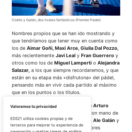
Coello y Galán, dos rivales fantásticos (Premier Padel)
Nombres propios que se han ido mostrando y
que tendríamos que tener muy en cuenta como
los de
Aimar Goñi, Maxi Arce, Giulia Dal Pozzo,
más recientemente
Javi Leal
y
Fran Guerrero
y
otros como los de
Miguel Lamperti
o
Alejandra
Salazar,
a los que siempre recordaremos, y que
están en su etapa más «disfrutona» del pádel,
pensando más en vivir cada partido al máximo
que en los puntos o los títulos.
No por ello hemos de olvidarnos de
Arturo
Valoramos tu privacidad
Coello
y
Agustín Tapia,
que rigen con mano de
EDS21 utiliza cookies propias y de
hierro el circuito pero que tienen en
Ale Galán
y
terceros para mejorar tu experiencia de
en
Fede Chingotto
a dos competidores
navegación y realizar tareas de análisis.