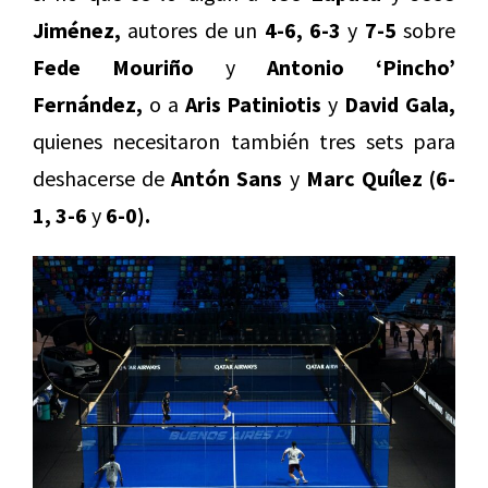
Jiménez,
autores de un
4-6,
6-3
y
7-5
sobre
Fede Mouriño
y
Antonio ‘Pincho’
Fernández,
o a
Aris Patiniotis
y
David Gala,
quienes necesitaron también tres sets para
deshacerse de
Antón Sans
y
Marc Quílez (6-
1, 3-6
y
6-0).