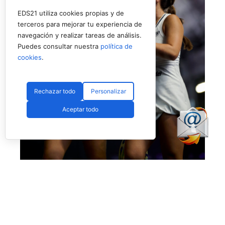
EDS21 utiliza cookies propias y de
terceros para mejorar tu experiencia de
navegación y realizar tareas de análisis.
Puedes consultar nuestra
política de
cookies
.
Rechazar todo
Personalizar
Aceptar todo
Eugenio y Fassio debutan con victoria ajustada (Premier Padel)
Victoria también muy buena para los intereses
de
Martina Fassio
y
Raquel Eugenio,
superando a
Lucía Sainz
y
Sofia Saiz
por
6-4
y