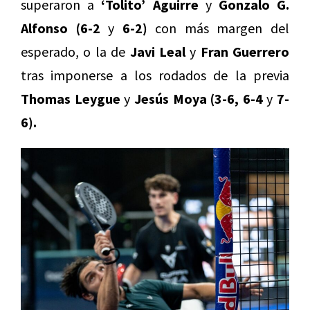
superaron a
‘Tolito’ Aguirre
y
Gonzalo G.
Alfonso (6-2
y
6-2)
con más margen del
esperado, o la de
Javi Leal
y
Fran Guerrero
tras imponerse a los rodados de la previa
Thomas Leygue
y
Jesús Moya (3-6, 6-4
y
7-
6).