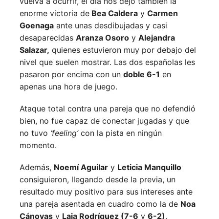
vuelva a ocurrir, el día nos dejó también la
enorme victoria de
Bea Caldera
y
Carmen
Goenaga
ante unas desdibujadas y casi
desaparecidas
Aranza Osoro
y
Alejandra
Salazar,
quienes estuvieron muy por debajo del
nivel que suelen mostrar. Las dos españolas les
pasaron por encima con un
doble 6-1
en
apenas una hora de juego.
Ataque total contra una pareja que no defendió
bien, no fue capaz de conectar jugadas y que
no tuvo
‘feeling’
con la pista en ningún
momento.
Además,
Noemí Aguilar
y
Leticia Manquillo
consiguieron, llegando desde la previa, un
resultado muy positivo para sus intereses ante
una pareja asentada en cuadro como la de
Noa
Cánovas
y
Laia Rodríguez (7-6
y
6-2),