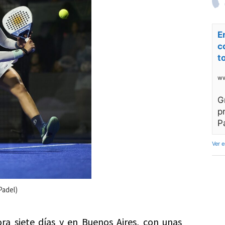
E
c
t
ww
G
p
P
Ver 
Padel)
ora siete días y en Buenos Aires, con unas