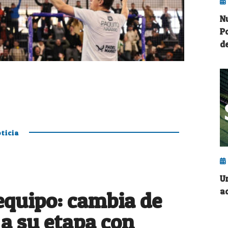
N
P
de
ticia
U
a
 equipo: cambia de
a su etapa con