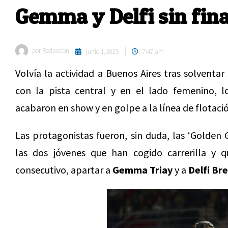
Gemma y Delfi sin fina
por
Redaccion
junio 1, 2025
7:47 am
Volvía la actividad a Buenos Aires tras solvent
con la pista central y en el lado femenino, lo
acabaron en show y en golpe a la línea de flotaci
Las protagonistas fueron, sin duda, las ‘Golden G
las dos jóvenes que han cogido carrerilla y
consecutivo, apartar a
Gemma Triay
y a
Delfi Br