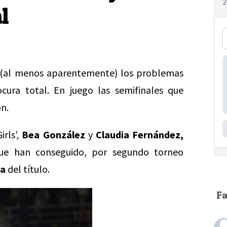
l
ar (al menos aparentemente) los problemas
cura total. En juego las semifinales que
ón.
irls’,
Bea González
y
Claudia Fernández,
 que han conseguido, por segundo torneo
ea
del título.
F