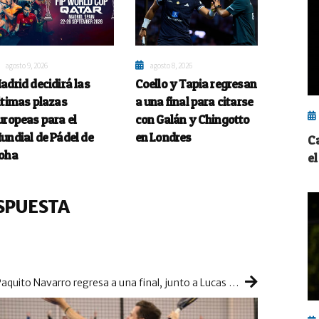
agosto 9, 2026
agosto 8, 2026
adrid decidirá las
Coello y Tapia regresan
ltimas plazas
a una final para citarse
uropeas para el
con Galán y Chingotto
undial de Pádel de
en Londres
C
oha
e
SPUESTA
Paquito Navarro regresa a una final, junto a Lucas Bergamini, ante los nº1