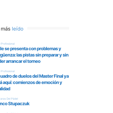
 más
leído