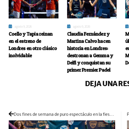
agosto 9, 2026
agosto 9, 2026
Coello y Tapia reinan
Claudia Fernández y
M
en el estreno de
Martina Calvo hacen
ú
Londres en otro clásico
historia en Londres:
e
inolvidable
destronan a Gemma y
M
Delfi y conquistan su
D
primer Premier Padel
DEJA UNA RE
Dos fines de semana de puro espectáculo en la fiesta final de las Series Nacionales de Pádel