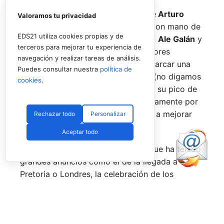
No por ello hemos de olvidarnos de
Arturo
Valoramos tu privacidad
Coello
y
Agustín Tapia,
que rigen con mano de
EDS21 utiliza cookies propias y de
hierro el circuito pero que tienen en
Ale Galán
y
terceros para mejorar tu experiencia de
en
Fede Chingotto
a dos competidores
navegación y realizar tareas de análisis.
sublimes. Dos parejas llamadas a marcar una
Puedes consultar nuestra
política de
época por lo difícil que es jugarles (no digamos
cookies
.
ya ganarles) y que cuando están en su pico de
forma, son una delicia y que, precisamente por
esa rivalidad que tienen, se obligan a mejorar
Rechazar todo
Personalizar
constantemente.
Aceptar todo
Una primera mitad de temporada que ha tenido
grandes anuncios como el de la llegada a
Pretoria o Londres, la celebración de los
Juegos Universitarios
o su presencia en los
Juegos Mediterráneos
y en los
Juegos
Sudamericanos,
y la llegada de aire fresco a la
Federación Española de Pádel,
que parece