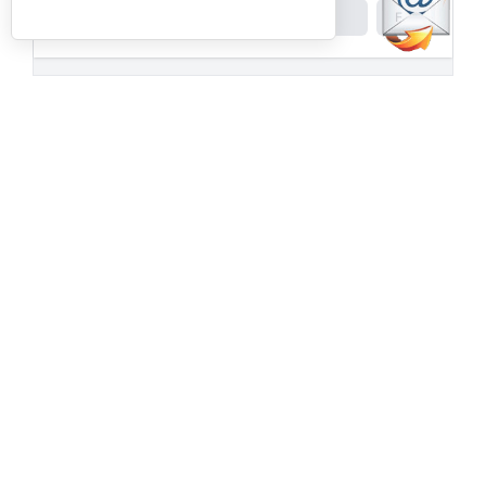
Powered by
Padel API
Facebook
PadelSpain
1 day ago
Energy Padel prepara una cita con
competición y fiesta por todo lo alto
www.padelspain.net
Gran jornada de pádel la que está
preparando Felipe de Energy Padel en uno
de