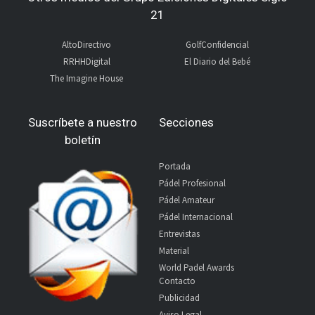
21
AltoDirectivo
GolfConfidencial
RRHHDigital
El Diario del Bebé
The Imagine House
Suscríbete a nuestro
Secciones
boletín
Portada
Pádel Profesional
Pádel Amateur
Pádel Internacional
Entrevistas
Material
World Padel Awards
Contacto
Publicidad
Aviso Legal