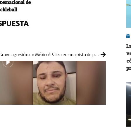
nternacional de
ickleball
SPUESTA
L
v
¡Grave agresión en México! Paliza en una pista de pádel
c
p