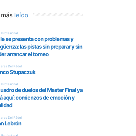
 más
leído