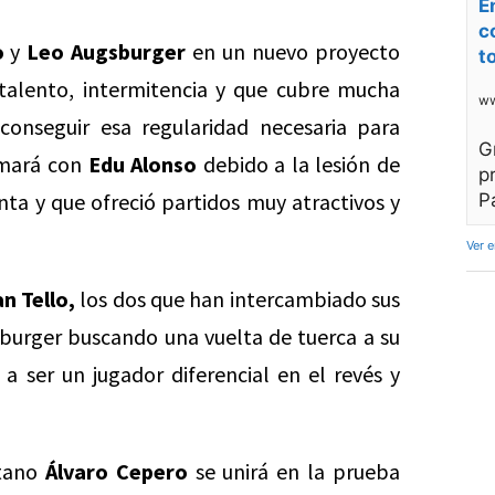
E
c
o
y
Leo Augsburger
en un nuevo proyecto
t
 talento, intermitencia y que cubre mucha
ww
conseguir esa regularidad necesaria para
G
mará con
Edu Alonso
debido a la lesión de
p
ta y que ofreció partidos muy atractivos y
P
Ver 
n Tello,
los dos que han intercambiado sus
burger buscando una vuelta de tuerca a su
a ser un jugador diferencial en el revés y
itano
Álvaro Cepero
se unirá en la prueba