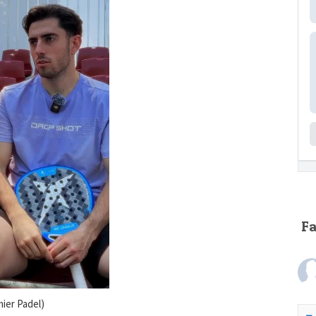
F
ier Padel)