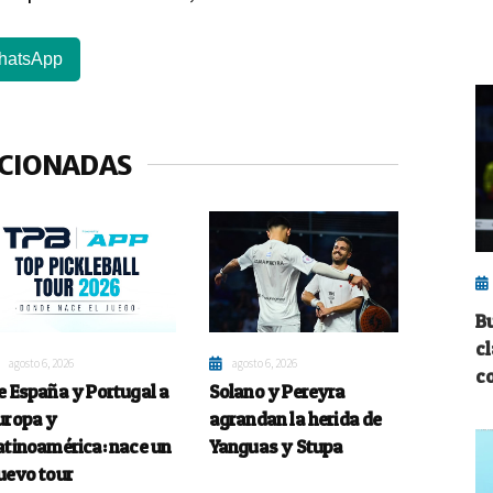
hatsApp
ACIONADAS
B
c
agosto 6, 2026
agosto 6, 2026
c
e España y Portugal a
Solano y Pereyra
uropa y
agrandan la herida de
atinoamérica: nace un
Yanguas y Stupa
uevo tour