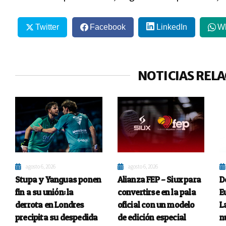
Twitter
Facebook
LinkedIn
W
NOTICIAS REL
agosto 6, 2026
agosto 6, 2026
Stupa y Yanguas ponen
Alianza FEP – Siux para
D
fin a su unión: la
convertirse en la pala
E
derrota en Londres
oficial con un modelo
L
precipita su despedida
de edición especial
n