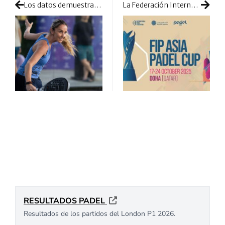
Los datos demuestran que el pádel es un fenómeno global: se inaugura una pista nueva cada 2,5 horas
La Federación Internacional de Pádel presenta una nueva competición: llega a Catar la FIP Asia Padel Cup