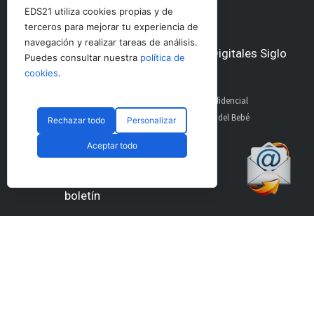
EDS21 utiliza cookies propias y de
terceros para mejorar tu experiencia de
navegación y realizar tareas de análisis.
Otros medios del Grupo Ediciones Digitales Siglo
Puedes consultar nuestra
política de
21
cookies
.
AltoDirectivo
GolfConfidencial
RRHHDigital
El Diario del Bebé
Rechazar todo
Personalizar
The Imagine House
Aceptar todo
Suscríbete a nuestro
Secciones
boletín
Portada
Pádel Profesional
Pádel Amateur
Pádel Internacional
Entrevistas
Material