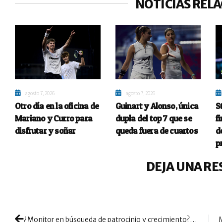
NOTICIAS REL
agosto 7, 2026
agosto 7, 2026
Otro día en la oficina de
Guinart y Alonso, única
S
Mariano y Curro para
dupla del top 7 que se
fi
disfrutar y soñar
queda fuera de cuartos
d
p
DEJA UNA RE
¿Monitor en búsqueda de patrocinio y crecimiento? El proyecto de Kombat es ideal para ti