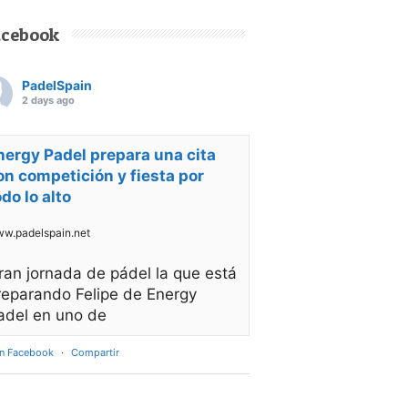
acebook
PadelSpain
2 days ago
nergy Padel prepara una cita
on competición y fiesta por
odo lo alto
w.padelspain.net
ran jornada de pádel la que está
reparando Felipe de Energy
adel en uno de
en Facebook
·
Compartir