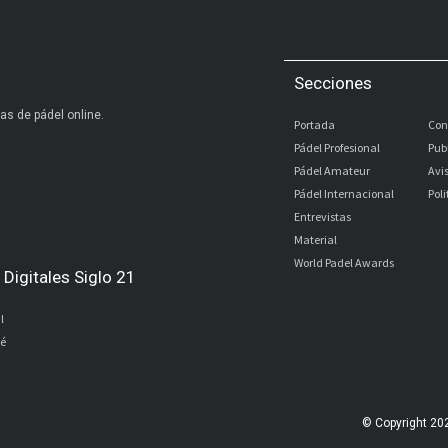
Secciones
as de pádel online.
Portada
Con
Pádel Profesional
Pub
Pádel Amateur
Avi
Pádel Internacional
Pol
Entrevistas
Material
World Padel Awards
Digitales Siglo 21
l
bé
© Copyright 20