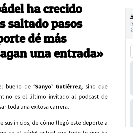
pádel ha crecido
 saltado pasos
porte dé más
 pagan una entrada»
 el bueno de
‘Sanyo’ Gutiérrez,
sino que
ntino es el último invitado al podcast de
ar toda una exitosa carrera.
e sus inicios, de cómo llegó este deporte a
ómo ve el pádel actual con todo lo que ha