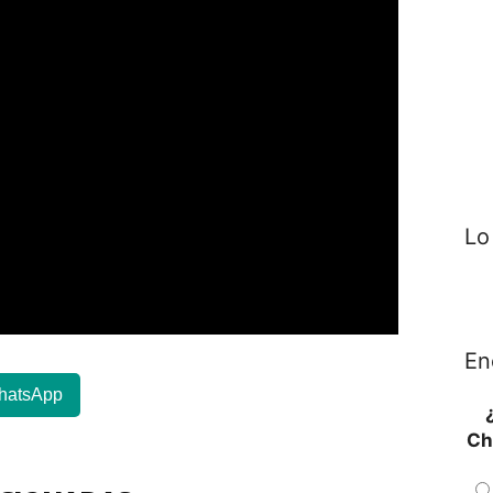
Lo
En
hatsApp
Ch