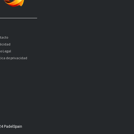
tacto
licidad
so Legal
itica de privacidad
24 PadelSpain