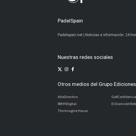
PadelSpain
Padelspain.net | Noticias e información. 24 hor
Nuestras redes sociales
Otros medios del Grupo Ediciones 
AltoDirectivo
GolfConfidencia
RRHHDigital
El Diario del Be
The Imagine House