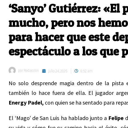
‘Sanyo’ Gutiérrez: «El 
mucho, pero nos hemos
para hacer que este de
espectáculo a los que
por
Redaccion
julio 24, 2025
6:52 am
No solo desprende magia dentro de la pista
también lo hace fuera de ella. El jugador arge
Energy Padel,
con quien se ha sentado para repas
El ‘Mago’ de San Luis ha hablado junto a
Felipe
d
su vida y cómo fue su camino hacia el éxito, c