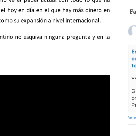
del hoy en día en el que hay más dinero en
F
omo su expansión a nivel internacional.
ntino no esquiva ninguna pregunta y en la
E
c
t
ww
G
p
P
Ver 