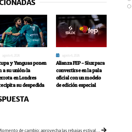
ACIONADAS
agosto 6, 2026
agosto 6, 2026
tupa y Yanguas ponen
Alianza FEP – Siux para
n a su unión: la
convertirse en la pala
errota en Londres
oficial con un modelo
recipita su despedida
de edición especial
SPUESTA
Momento de cambio: aprovecha las rebajas estivales para renovar tu paletero…y piensa en el medioambiente