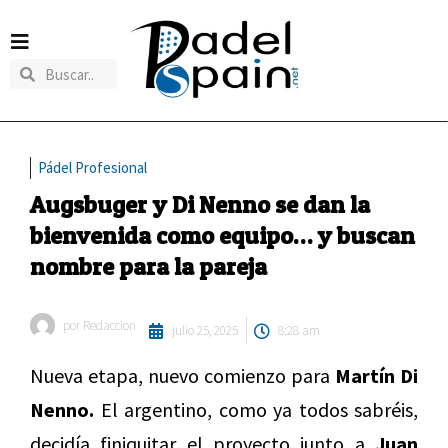
Pádel Profesional
Augsbuger y Di Nenno se dan la
bienvenida como equipo… y buscan
nombre para la pareja
por
Redaccion
julio 25, 2025
8:28 am
Nueva etapa, nuevo comienzo para
Martín Di
Nenno.
El argentino, como ya todos sabréis,
decidía finiquitar el proyecto junto a
Juan