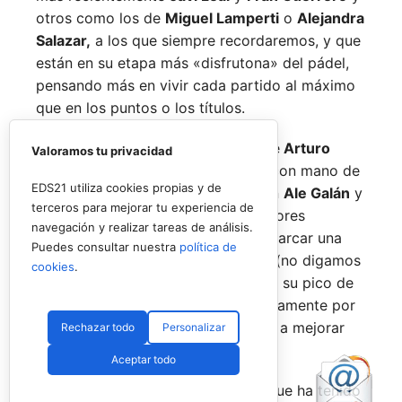
otros como los de
Miguel Lamperti
o
Alejandra
Salazar,
a los que siempre recordaremos, y que
están en su etapa más «disfrutona» del pádel,
pensando más en vivir cada partido al máximo
que en los puntos o los títulos.
No por ello hemos de olvidarnos de
Arturo
Valoramos tu privacidad
Coello
y
Agustín Tapia,
que rigen con mano de
EDS21 utiliza cookies propias y de
hierro el circuito pero que tienen en
Ale Galán
y
terceros para mejorar tu experiencia de
en
Fede Chingotto
a dos competidores
navegación y realizar tareas de análisis.
sublimes. Dos parejas llamadas a marcar una
Puedes consultar nuestra
política de
época por lo difícil que es jugarles (no digamos
cookies
.
ya ganarles) y que cuando están en su pico de
forma, son una delicia y que, precisamente por
esa rivalidad que tienen, se obligan a mejorar
Rechazar todo
Personalizar
constantemente.
Aceptar todo
Una primera mitad de temporada que ha tenido