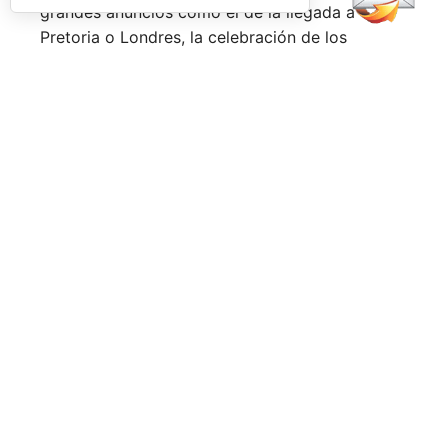
grandes anuncios como el de la llegada a
Pretoria o Londres, la celebración de los
Juegos Universitarios
o su presencia en los
Juegos Mediterráneos
y en los
Juegos
Sudamericanos,
y la llegada de aire fresco a la
Federación Española de Pádel,
que parece
estar dando pasos sobre seguro para volver a
ser fuerte a nivel internacional, reordenándose
internamente y consiguiendo una mayor y mejor
visibilidad de sus acciones, todo ello dirigido
por el nuevo presidente,
Don Javier Rodríguez
Piris.