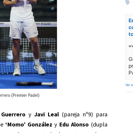
E
c
t
ww
G
p
P
Ver 
errero (Premier Padel)
 Guerrero
y
Javi Leal
(pareja nº9) para
de
‘Momo’ González
y
Edu Alonso
(dupla