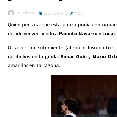
por
Redaccion
agosto 1, 2025
7:52 am
Quien pensara que esta pareja podía conformars
dejado ver venciendo a
Paquito Navarro
y
Lucas
Otra vez con sufrimiento (ahora incluso en tres
decibelios en la grada:
Aimar Goñi
y
Mario Ort
amarillas en Tarragona.