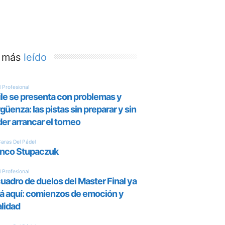
 más
leído