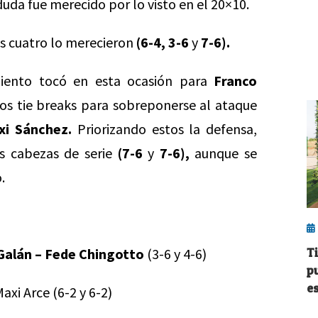
uda fue merecido por lo visto en el 20×10.
os cuatro lo merecieron
(6-4, 3-6
y
7-6).
imiento tocó en esta ocasión para
Franco
os tie breaks para sobreponerse al ataque
xi Sánchez.
Priorizando estos la defensa,
os cabezas de serie
(7-6
y
7-6),
aunque se
.
T
Galán – Fede Chingotto
(3-6 y 4-6)
p
es
axi Arce (6-2 y 6-2)