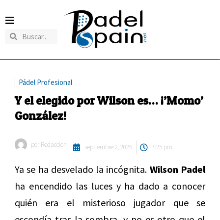
Pádel Profesional
Y el elegido por Wilson es… ¡’Momo’
González!
por
Redaccion
septiembre 2, 2025
7:25 pm
Ya se ha desvelado la incógnita.
Wilson Padel
ha encendido las luces y ha dado a conocer
quién era el misterioso jugador que se
escondía tras la sombra, y no es otro que el