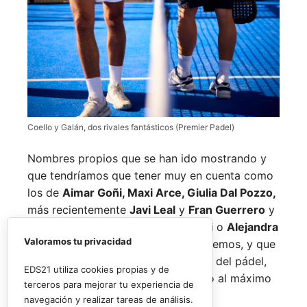
Coello y Galán, dos rivales fantásticos (Premier Padel)
Nombres propios que se han ido mostrando y
que tendríamos que tener muy en cuenta como
los de
Aimar Goñi, Maxi Arce, Giulia Dal Pozzo,
más recientemente
Javi Leal
y
Fran Guerrero
y
otros como los de
Miguel Lamperti
o
Alejandra
Valoramos tu privacidad
Salazar,
a los que siempre recordaremos, y que
están en su etapa más «disfrutona» del pádel,
EDS21 utiliza cookies propias y de
pensando más en vivir cada partido al máximo
terceros para mejorar tu experiencia de
que en los puntos o los títulos.
navegación y realizar tareas de análisis.