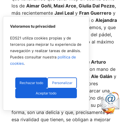
los de
Aimar Goñi, Maxi Arce, Giulia Dal Pozzo,
más recientemente
Javi Leal
y
Fran Guerrero
y
otros como los de
Miguel Lamperti
o
Alejandra
Valoramos tu privacidad
Salazar,
a los que siempre recordaremos, y que
están en su etapa más «disfrutona» del pádel,
EDS21 utiliza cookies propias y de
pensando más en vivir cada partido al máximo
terceros para mejorar tu experiencia de
que en los puntos o los títulos.
navegación y realizar tareas de análisis.
Puedes consultar nuestra
política de
No por ello hemos de olvidarnos de
Arturo
cookies
.
Coello
y
Agustín Tapia,
que rigen con mano de
hierro el circuito pero que tienen en
Ale Galán
y
Rechazar todo
Personalizar
en
Fede Chingotto
a dos competidores
sublimes. Dos parejas llamadas a marcar una
Aceptar todo
época por lo difícil que es jugarles (no digamos
ya ganarles) y que cuando están en su pico de
forma, son una delicia y que, precisamente por
esa rivalidad que tienen, se obligan a mejorar
constantemente.