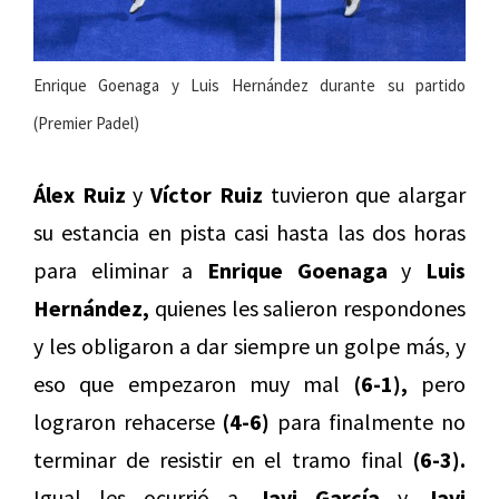
Enrique Goenaga y Luis Hernández durante su partido
(Premier Padel)
Álex Ruiz
y
Víctor Ruiz
tuvieron que alargar
su estancia en pista casi hasta las dos horas
para eliminar a
Enrique Goenaga
y
Luis
Hernández,
quienes les salieron respondones
y les obligaron a dar siempre un golpe más, y
eso que empezaron muy mal
(6-1),
pero
lograron rehacerse
(4-6)
para finalmente no
terminar de resistir en el tramo final
(6-3).
Igual les ocurrió a
Javi García
y
Javi