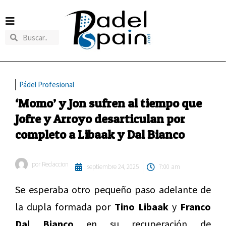
Pádel Profesional
‘Momo’ y Jon sufren al tiempo que
Jofre y Arroyo desarticulan por
completo a Libaak y Dal Bianco
por
Redaccion
septiembre 24, 2025
7:00 am
Se esperaba otro pequeño paso adelante de
la dupla formada por
Tino Libaak
y
Franco
Dal Bianco
en su recuperación de