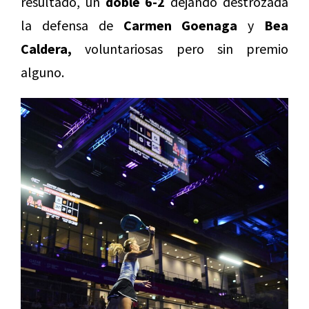
resultado, un
doble 6-2
dejando destrozada
la defensa de
Carmen Goenaga
y
Bea
Caldera,
voluntariosas pero sin premio
alguno.