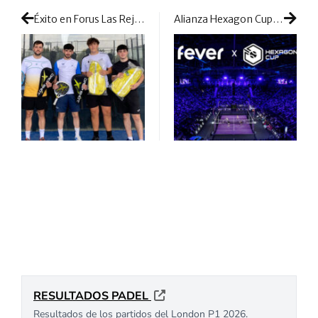
Éxito en Forus Las Rejas: los jugadores del Circuito Drop Shot Copauto Motor Automoción Toledo elevan el nivel
Alianza Hexagon Cup-Fever: impulso para la venta de entradas de la competición