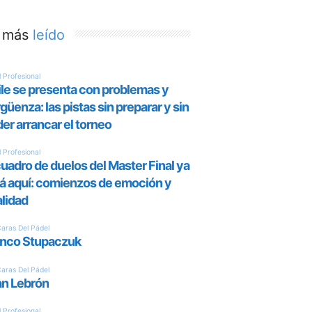
 más
leído