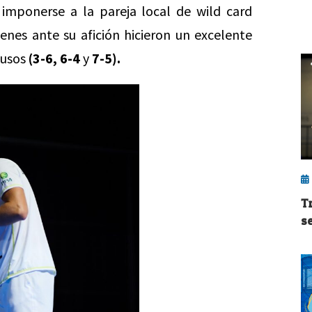
a imponerse a la pareja local de wild card
enes ante su afición hicieron un excelente
ausos
(3-6, 6-4
y
7-5).
T
s