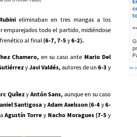
E
c
t
Rubini
eliminaban en tres mangas a los
ww
ir emparejados todo el partido, midiéndose
renético al final
(6-7, 7-5
y
6-2).
G
p
P
chez Chamero,
en su caso ante
Mario Del
Gutiérrez
y
Javi Valdés,
autores de un
6-3
y
Ver 
rc Quílez
y
Antón Sans,
aunque en su caso
aniel Santigosa
y
Adam Axelsson (6-4
y
6-
 a
Agustín Torre
y
Nacho Moragues (7-5
y