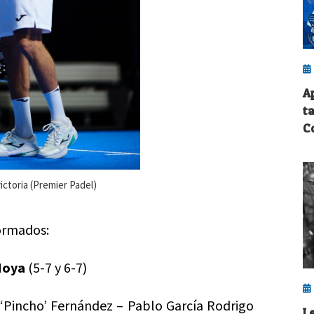
A
t
C
ictoria (Premier Padel)
formados:
 Moya
(5-7 y 6-7)
 ‘Pincho’ Fernández – Pablo García Rodrigo
L