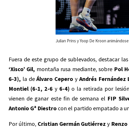
Julian Prins y Yoop De Kroon animándose 
Fuera de este grupo de sublevados, destacar las
‘Xisco’ Gil,
montaña rusa mediante, sobre
Pol H
6-3),
la de
Álvaro Cepero
y
Andrés Fernández 
Montiel (6-1, 2-6
y
6-4)
o la retirada por lesi
vienen de ganar este fin de semana el
FIP Silv
Antonio Gª Diestro
con el partido empatado a un
Por último,
Cristian Germán Gutiérrez
y
Renzo 