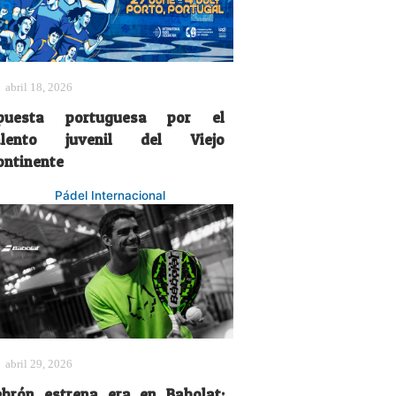
abril 18, 2026
puesta portuguesa por el
alento juvenil del Viejo
ontinente
Pádel Internacional
abril 29, 2026
ebrón estrena era en Babolat: