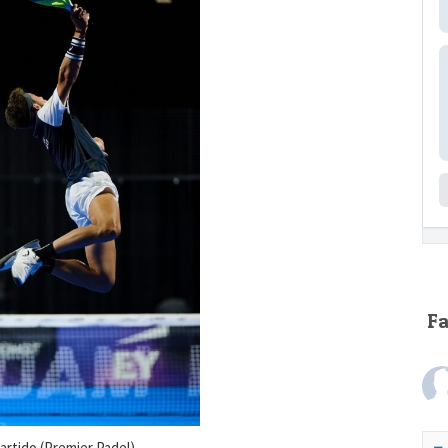
F
artido (Premier Padel)