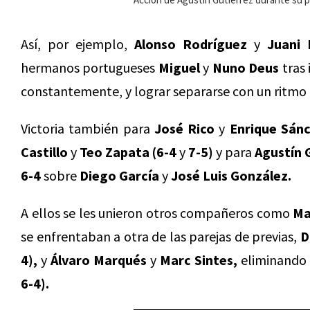
Así, por ejemplo,
Alonso Rodríguez
y
Juani 
hermanos portugueses
Miguel
y
Nuno Deus
tras 
constantemente, y lograr separarse con un ritmo f
Victoria también para
José Rico
y
Enrique Sán
Castillo
y
Teo Zapata (6-4
y
7-5)
y para
Agustín 
6-4
sobre
Diego García
y
José Luis González.
A ellos se les unieron otros compañeros como
Ma
se enfrentaban a otra de las parejas de previas,
D
4),
y
Álvaro Marqués
y
Marc Sintes,
eliminando
6-4).