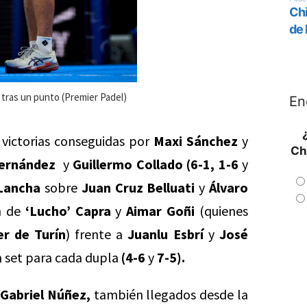
tras un punto (Premier Padel)
En
 victorias conseguidas por
Maxi Sánchez
y
Ch
ernández
y
Guillermo Collado (6-1, 1-6
y
Lancha
sobre
Juan Cruz Belluati
y
Álvaro
ón de
‘Lucho’ Capra
y
Aimar Goñi
(quienes
er de Turín
) frente a
Juanlu Esbrí
y
José
 set para cada dupla
(4-6
y
7-5).
Gabriel Núñez,
también llegados desde la