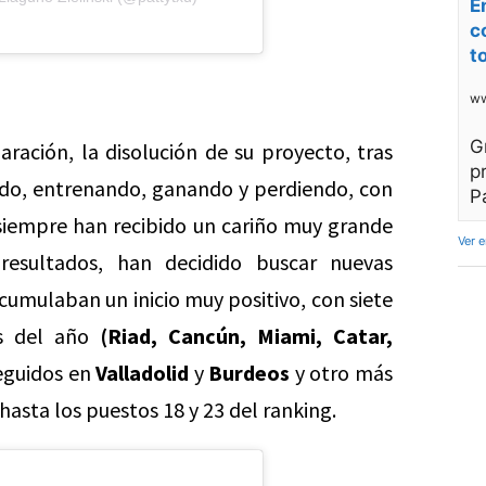
E
c
t
ww
G
ación, la disolución de su proyecto, tras
p
ndo, entrenando, ganando y perdiendo, con
P
iempre han recibido un cariño muy grande
Ver 
resultados, han decidido buscar nuevas
umulaban un inicio muy positivo, con siete
os del año
(Riad, Cancún, Miami, Catar,
eguidos en
Valladolid
y
Burdeos
y otro más
asta los puestos 18 y 23 del ranking.