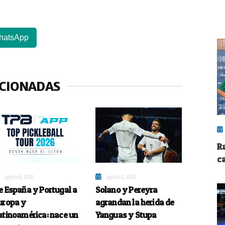
hatsApp
ACIONADAS
R
c
agosto 6, 2026
agosto 6, 2026
e España y Portugal a
Solano y Pereyra
uropa y
agrandan la herida de
atinoamérica: nace un
Yanguas y Stupa