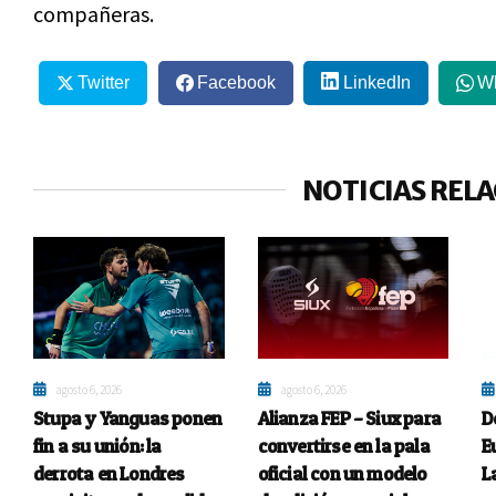
compañeras.
Twitter
Facebook
LinkedIn
W
NOTICIAS REL
agosto 6, 2026
agosto 6, 2026
Stupa y Yanguas ponen
Alianza FEP – Siux para
D
fin a su unión: la
convertirse en la pala
E
derrota en Londres
oficial con un modelo
L