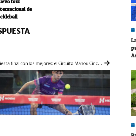
uevo tour
nternacional de
ickleball
SPUESTA
L
p
A
Fiesta final con los mejores: el Circuito Mahou Cinco Estrellas prepara su asalto al Master Final
P