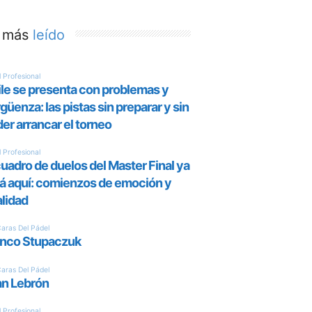
 más
leído