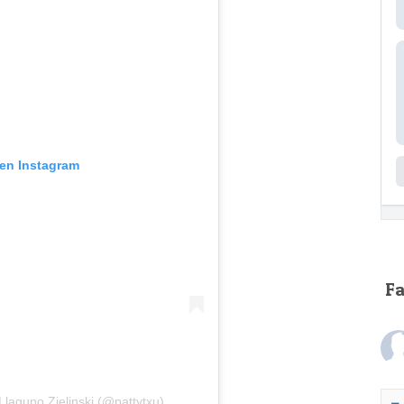
 en Instagram
F
Llaguno Zielinski (@pattytxu)