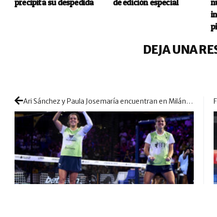
precipita su despedida
de edición especial
n
i
p
DEJA UNA RE
Ari Sánchez y Paula Josemaría encuentran en Milán la consistencia perdida