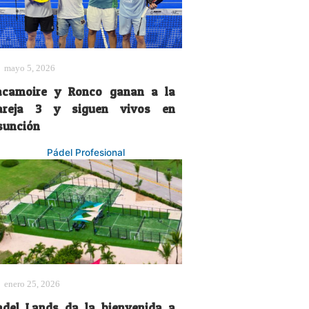
mayo 5, 2026
acamoire y Ronco ganan a la
areja 3 y siguen vivos en
sunción
Pádel Profesional
enero 25, 2026
adel Lands da la bienvenida a