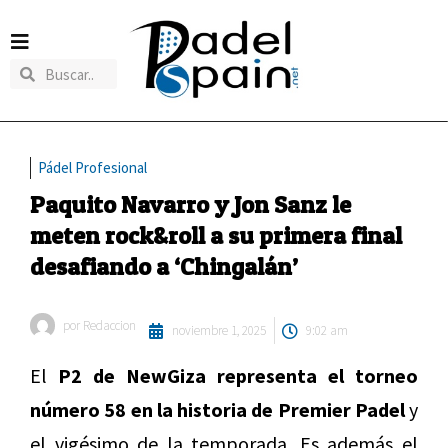
Pádel Profesional
Paquito Navarro y Jon Sanz le
meten rock&roll a su primera final
desafiando a ‘Chingalán’
por
Redaccion
noviembre 1, 2025
9:02 am
El
P2 de NewGiza representa el torneo
número 58 en la historia de Premier Padel
y
el vigésimo de la temporada. Es además el