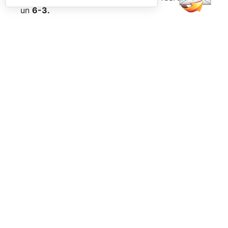
un
6-3.
Pero Belluati y Piotto no habían dicho su última
palabra, y también quisieron ser protagonistas;
afilaron sus palas y subieron las prestaciones,
devolviendo punto por punto, y juego por
juego, el golpe recibido
(3-6).
Todo estaba por decidir y la batalla muy
abierta, porque nadie era capaz de hacerse con
el mando del partido, por lo que olía a tie break
final; sin embargo, un golpe de timón de
González y Cabeza les permitió coger una
mínima ventaja que guardaron como si fuese
oro y que provocó que el partido se les pusiese
muy de cara.
Ya no perdieron comba y se hicieron fuertes