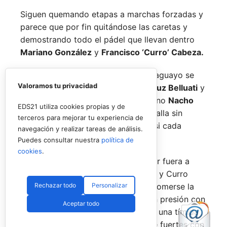
Siguen quemando etapas a marchas forzadas y
parece que por fin quitándose las caretas y
demostrando todo el pádel que llevan dentro
Mariano González
y
Francisco ‘Curro’ Cabeza.
El joven español y su escudero paraguayo se
Valoramos tu privacidad
medían a la experiencia de
Juan Cruz Belluati
y
a su compañero, el también argentino
Nacho
EDS21 utiliza cookies propias y de
Piotto,
en un duelo que fue una batalla sin
terceros para mejorar tu experiencia de
cuartel pero de dominio alterno casi cada
navegación y realizar tareas de análisis.
punto.
Puedes consultar nuestra
política de
cookies
.
Y es que tras dar la sorpresa y dejar fuera a
Javi Leal
y
Fran Guerrero,
Mariano y Curro
Rechazar todo
Personalizar
querían más, y salieron directos a comerse la
pista. Un buen parcial de inicio, con presión con
Aceptar todo
su saque y también al resto, les dio una tímida
ventaja que ampliaron para hacerse fuertes con