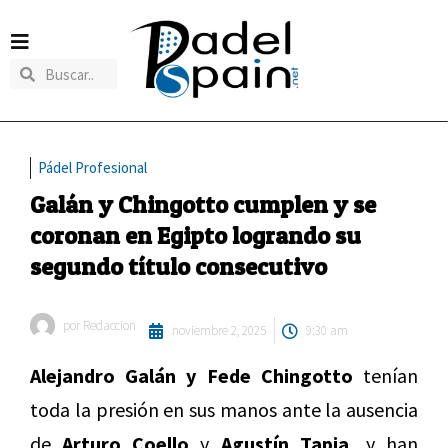
Pádel Profesional
Galán y Chingotto cumplen y se
coronan en Egipto logrando su
segundo título consecutivo
por
Redaccion
noviembre 2, 2025
9:30 am
Alejandro Galán y Fede Chingotto
tenían
toda la presión en sus manos ante la ausencia
de
Arturo Coello
y
Agustín Tapia,
y han