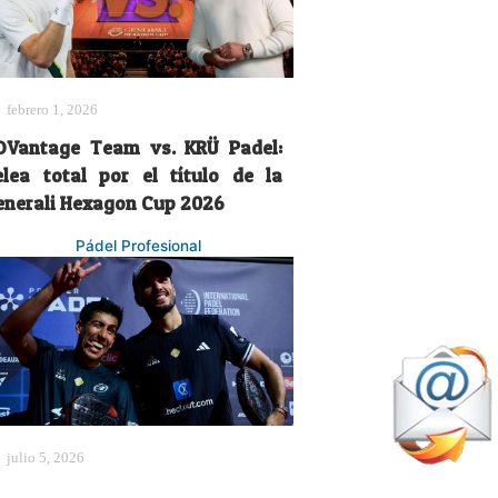
febrero 1, 2026
DVantage Team vs. KRÜ Padel:
elea total por el título de la
enerali Hexagon Cup 2026
Pádel Profesional
julio 5, 2026
alán y Chingotto vuelven a