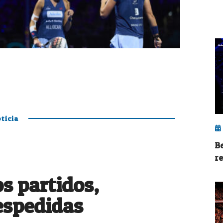
ticia
B
r
 partidos,
espedidas