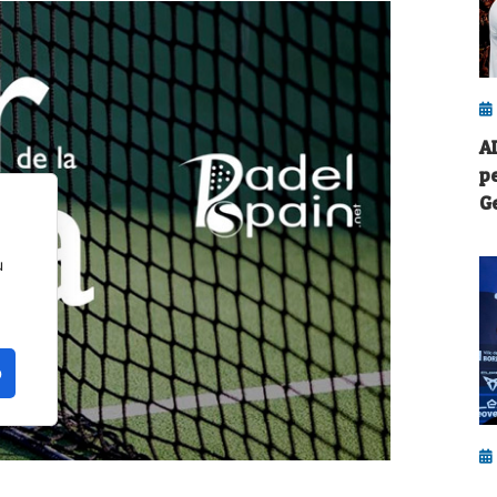
A
p
G
u
o
G