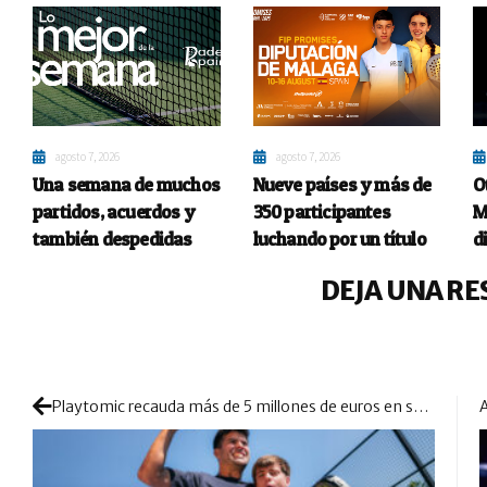
agosto 7, 2026
agosto 7, 2026
Una semana de muchos
Nueve países y más de
O
partidos, acuerdos y
350 participantes
M
también despedidas
luchando por un título
d
DEJA UNA RE
Playtomic recauda más de 5 millones de euros en su primera inversión comunitaria