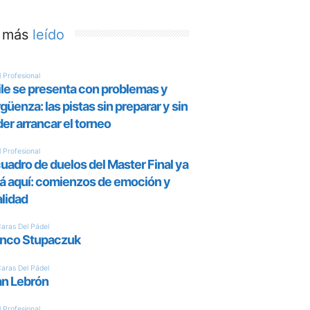
 más
leído