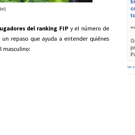
E
c
del)
t
jugadores del ranking FIP
y el número de
ww
 un repaso que ayuda a entender quiénes
G
p
l masculino:
P
Ver 