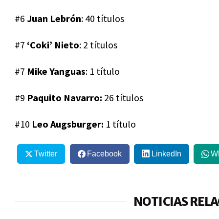
#6
Juan Lebrón
: 40 títulos
#7
‘
Coki’ Nieto
: 2 títulos
#7
Mike Yanguas
: 1 título
#9
Paquito Navarro:
26 títulos
#10
Leo Augsburger:
1 título
Twitter
Facebook
LinkedIn
W
NOTICIAS REL