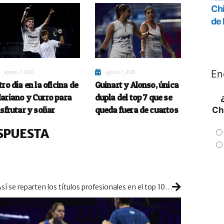
En
agosto 7, 2026
agosto 7, 2026
tro día en la oficina de
Guinart y Alonso, única
ariano y Curro para
dupla del top 7 que se
isfrutar y soñar
queda fuera de cuartos
Ch
SPUESTA
Así se reparten los títulos profesionales en el top 10 femenino