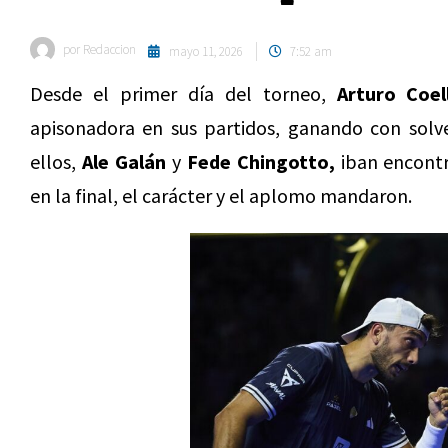
por
Redaccion
mayo 11, 2026
7:52 am
Desde el primer día del torneo,
Arturo Coel
apisonadora en sus partidos, ganando con solv
ellos,
Ale Galán
y
Fede Chingotto,
iban encont
en la final, el carácter y el aplomo mandaron.