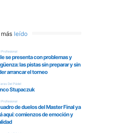
 más
leído