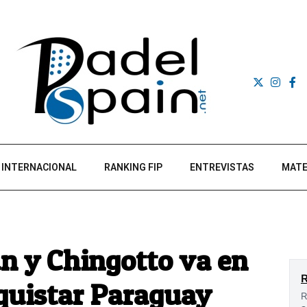
INTERNACIONAL
RANKING FIP
ENTREVISTAS
MATE
án y Chingotto va en
nquistar Paraguay