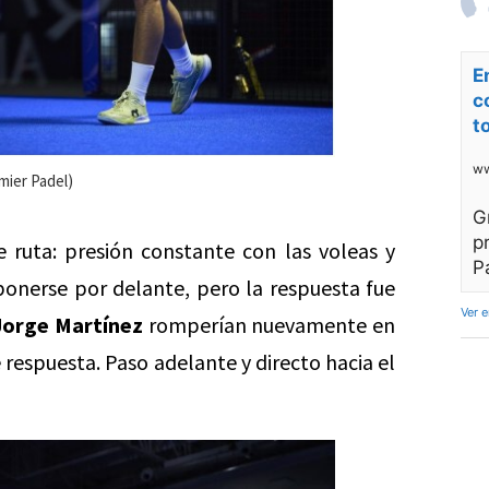
E
c
t
ww
mier Padel)
G
p
ruta: presión constante con las voleas y
P
 ponerse por delante, pero la respuesta fue
Ver 
Jorge Martínez
romperían nuevamente en
e respuesta. Paso adelante y directo hacia el