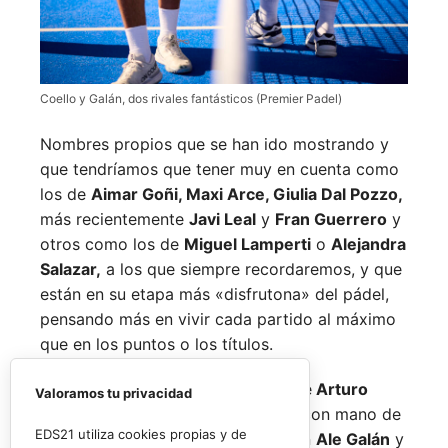
Coello y Galán, dos rivales fantásticos (Premier Padel)
Nombres propios que se han ido mostrando y
que tendríamos que tener muy en cuenta como
los de
Aimar Goñi, Maxi Arce, Giulia Dal Pozzo,
más recientemente
Javi Leal
y
Fran Guerrero
y
otros como los de
Miguel Lamperti
o
Alejandra
Salazar,
a los que siempre recordaremos, y que
están en su etapa más «disfrutona» del pádel,
pensando más en vivir cada partido al máximo
que en los puntos o los títulos.
No por ello hemos de olvidarnos de
Arturo
Valoramos tu privacidad
Coello
y
Agustín Tapia,
que rigen con mano de
EDS21 utiliza cookies propias y de
hierro el circuito pero que tienen en
Ale Galán
y